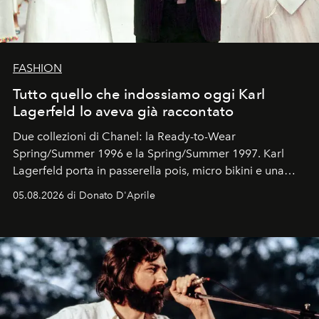
FASHION
Tutto quello che indossiamo oggi Karl
Lagerfeld lo aveva già raccontato
Due collezioni di Chanel: la Ready-to-Wear
Spring/Summer 1996 e la Spring/Summer 1997. Karl
Lagerfeld porta in passerella pois, micro bikini e una
logomania pensata per la spiaggia
, con Cindy, Linda,
05.08.2026 di Donato D'Aprile
Kate, Claudia e Carla una dietro l'altra. Trent'anni dopo,
in un'industria che vive di archivi, quel guardaroba resta
uno dei documenti più contemporanei che abbiamo.