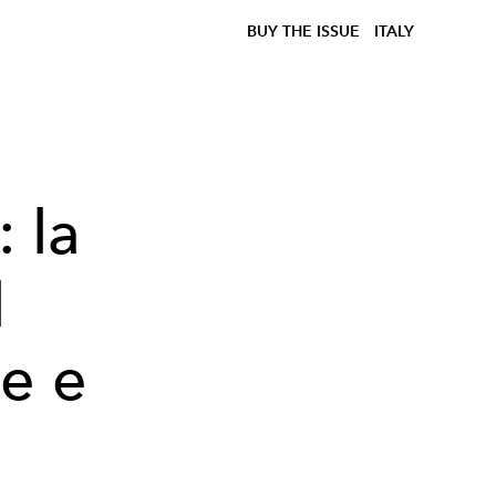
BUY THE ISSUE
ITALY
 la
l
te e