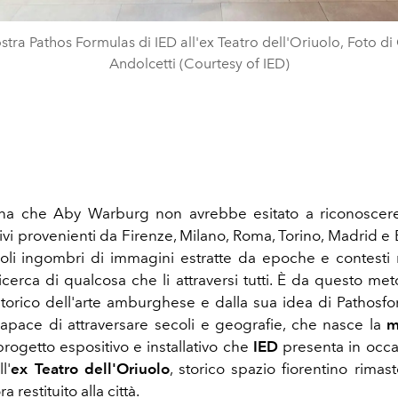
tra Pathos Formulas di IED all'ex Teatro dell'Oriuolo, Foto di
Andolcetti (Courtesy of IED)
na che Aby Warburg non avrebbe esitato a riconoscere:
ivi provenienti da Firenze, Milano, Roma, Torino, Madrid e 
voli ingombri di immagini estratte da epoche e contesti
 ricerca di qualcosa che li attraversi tutti. È da questo m
torico dell'arte amburghese e dalla sua idea di Pathosfo
apace di attraversare secoli e geografie, che nasce la
m
l progetto espositivo e installativo che
IED
presenta in occ
ll'
ex Teatro dell'Oriuolo
, storico spazio fiorentino rimas
a restituito alla città.