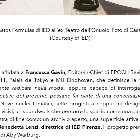
atos Formulas di IED all'ex Teatro dell'Oriuolo, Foto di Casa
(Courtesy of IED)
 affidata a
Francesca Gavin,
Editor-in-Chief di EPOCH Revie
 11, Palais de Tokyo e MU Eindhoven, che definisce la
nte radicata nella moda»
eppure capace di interroga
reative del presente possano far parte di una conversaz
.
Nove nuclei tematici, sette progetti a coppie tra designe
isti visivi, un soundwork che percorre lo spazio come una part
ra di fine corso: un archivio aperto, una superficie attiv
Benedetta Lenzi,
direttrice di IED Firenze.
Il progetto pr
 di Aby Warburg.