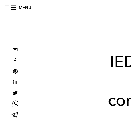
MENU
IE
con