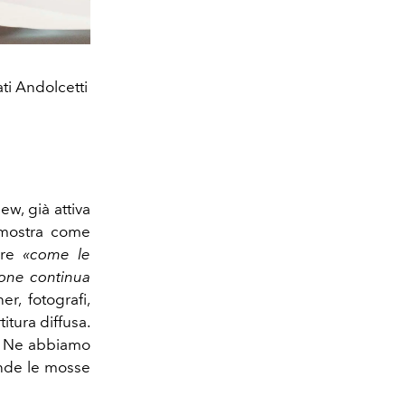
ti Andolcetti
w, già attiva
 mostra come
re
«come le
ione continua
r, fotografi,
itura diffusa.
a. Ne abbiamo
ende le mosse