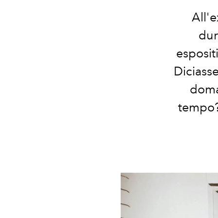
All'
dur
espositi
Diciasse
doma
tempo? 