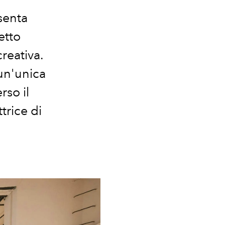
senta
etto
creativa.
 un'unica
so il
trice di