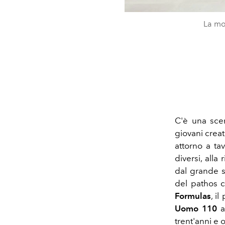
La mos
C'è una sce
giovani creat
attorno a ta
diversi, alla
dal grande s
del pathos c
Formulas
, i
Uomo 110
a
trent'anni e or