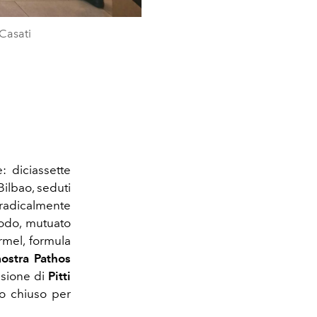
 Casati
 diciassette
Bilbao, seduti
 radicalmente
etodo, mutuato
rmel, formula
ostra
Pathos
asione di
Pitti
to chiuso per