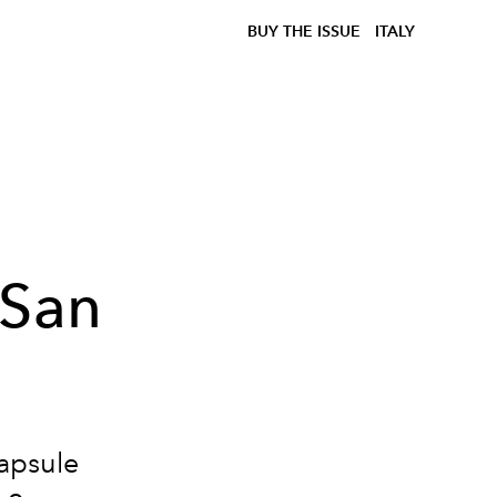
BUY THE ISSUE
ITALY
e
 San
capsule