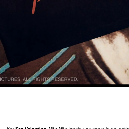
Per
San Valentino
,
Miu Miu
lancia una capsule collecti