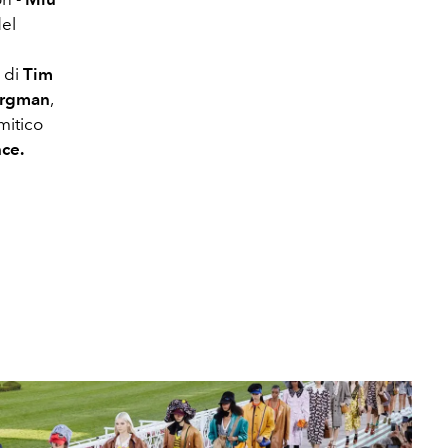
del
e di
Tim
ergman
,
 mitico
ce.