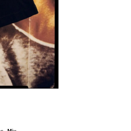
on -
Miu