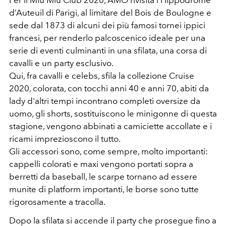
Per il Miu Miu Club 2020, AMO rivisita l’Hippodrome
d’Auteuil di Parigi, al limitare del Bois de Boulogne e
sede dal 1873 di alcuni dei più famosi tornei ippici
francesi, per renderlo palcoscenico ideale per una
serie di eventi culminanti in una sfilata, una corsa di
cavalli e un party esclusivo.
Qui, fra cavalli e celebs, sfila la collezione Cruise
2020, colorata, con tocchi anni 40 e anni 70, abiti da
lady d'altri tempi incontrano completi oversize da
uomo, gli shorts, sostituiscono le minigonne di questa
stagione, vengono abbinati a camiciette accollate e i
ricami imprezioscono il tutto.
Gli accessori sono, come sempre, molto importanti:
cappelli colorati e maxi vengono portati sopra a
berretti da baseball, le scarpe tornano ad essere
munite di platform importanti, le borse sono tutte
rigorosamente a tracolla.
Dopo la sfilata si accende il party che prosegue fino a