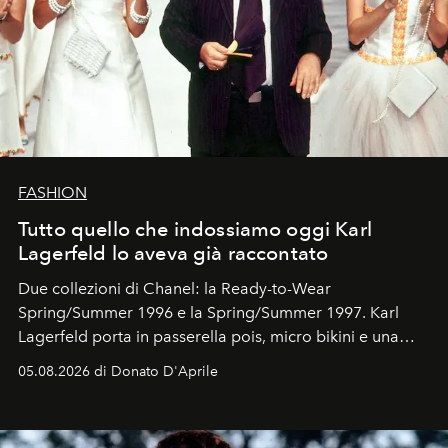
FASHION
Tutto quello che indossiamo oggi Karl
Lagerfeld lo aveva già raccontato
Due collezioni di Chanel: la Ready-to-Wear
Spring/Summer 1996 e la Spring/Summer 1997. Karl
Lagerfeld porta in passerella pois, micro bikini e una
logomania pensata per la spiaggia
, con Cindy, Linda,
05.08.2026 di Donato D'Aprile
Kate, Claudia e Carla una dietro l'altra. Trent'anni dopo,
in un'industria che vive di archivi, quel guardaroba resta
uno dei documenti più contemporanei che abbiamo.