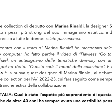
le collection di debutto con
Marina Rinaldi
, la designer
S
to i pezzi più strong del suo immaginario estetico, in
eciso a tutte le donne:
«siate pazzesche»
.
contro con il team di Marina Rinaldi ho raccontato un
o computer, ho fatto partire il video di “Flawless (Go to 
ael, un antesignano delle tematiche diversity con u
poi ho detto: “Questo sarà il mood della collezione”. E 
ia
è la nuova guest designer di Marina Rinaldi, al debutt
le collection per l’A/I 2022-23, cui farà seguito come semp
tranche estiva della collaborazione.
TALIA: Qual è stato l’aspetto più soprendente di questa
he da oltre 40 anni ha sempre avuto una vestibilità pens