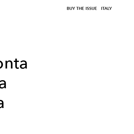
BUY THE ISSUE
ITALY
onta
a
a