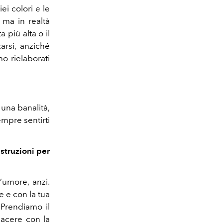
i colori e le
 ma in realtà
 più alta o il
arsi, anziché
o rielaborati
 una banalità,
mpre sentirti
struzioni per
l’umore, anzi.
 e con la tua
 Prendiamo il
iacere con la