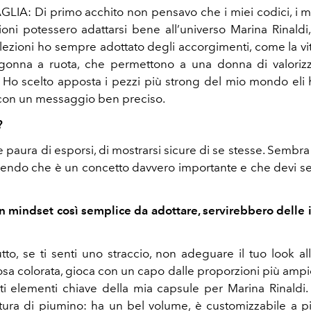
IA: Di primo acchito non pensavo che i miei codici, i mie
oni potessero adattarsi bene all’universo Marina Rinaldi,
lezioni ho sempre adottato degli accorgimenti, come la vita
 gonna a ruota, che permettono a una donna di valorizz
 Ho scelto apposta i pezzi più strong del mio mondo eli h
 con un messaggio ben preciso.
?
 paura di esporsi, di mostrarsi sicure di se stesse. Sembra
endo che è un concetto davvero importante e che devi se
n mindset così semplice da adottare, servirebbero delle i
tto, se ti senti uno straccio, non adeguare il tuo look al
osa colorata, gioca con un capo dalle proporzioni più ampie
tti elementi chiave della mia capsule per Marina Rinaldi.
tura di piumino: ha un bel volume, è customizzabile a p