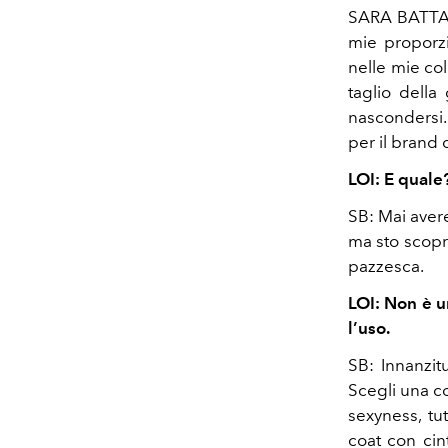
SARA BATTAGL
mie proporzi
nelle mie col
taglio della
nascondersi.
per il brand
LOI: E quale
SB: Mai avere
ma sto scopr
pazzesca.
LOI: Non è u
l’uso.
SB: Innanzitu
Scegli una c
sexyness, tu
coat con cin