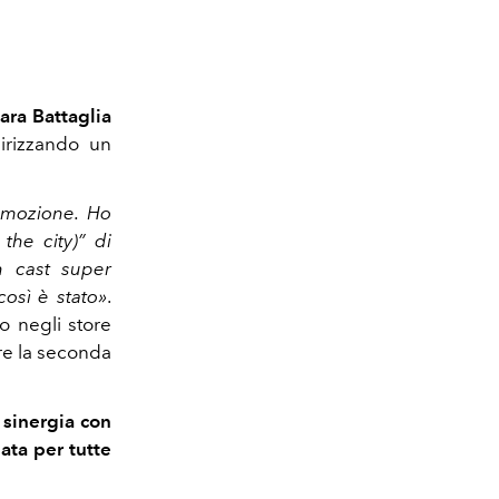
ara Battaglia
dirizzando un
’emozione. Ho
the city)” di
n cast super
così è stato»
.
o negli store
re la seconda
 sinergia con
ata per tutte