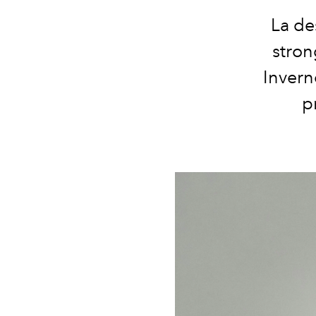
La de
stron
Invern
p