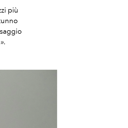
zi più
utunno
ssaggio
».