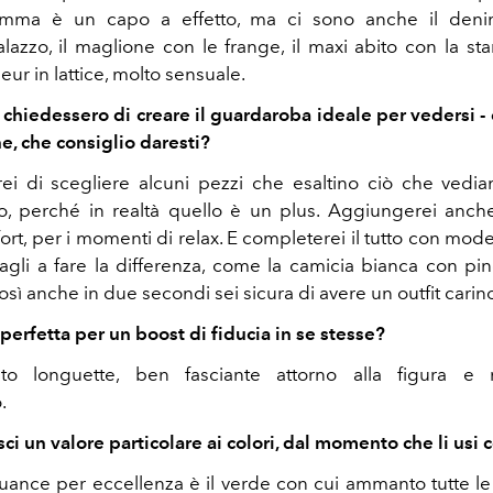
somma è un capo a effetto, ma ci sono anche il deni
lazzo, il maglione con le frange, il maxi abito con la s
illeur in lattice, molto sensuale.
i chiedessero di creare il guardaroba ideale per vedersi - 
ne, che consiglio daresti?
rei di scegliere alcuni pezzi che esaltino ciò che ved
to, perché in realtà quello è un plus. Aggiungerei anch
rt, per i momenti di relax. E completerei il tutto con mode
ttagli a fare la differenza, come la camicia bianca con pin
 così anche in due secondi sei sicura di avere un outfit carin
perfetta per un boost di fiducia in se stesse?
o longuette, ben fasciante attorno alla figura e 
.
sci un valore particolare ai colori, dal momento che li usi 
uance per eccellenza è il verde con cui ammanto tutte le