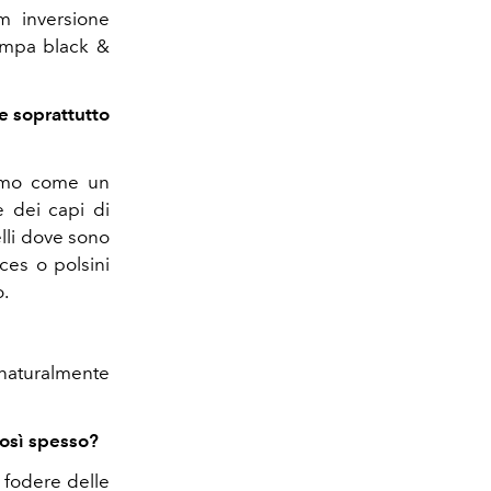
m inversione
tampa black &
e soprattutto
iamo come un
e dei capi di
lli dove sono
ces o polsini
o.
naturalmente
così spesso?
 fodere delle