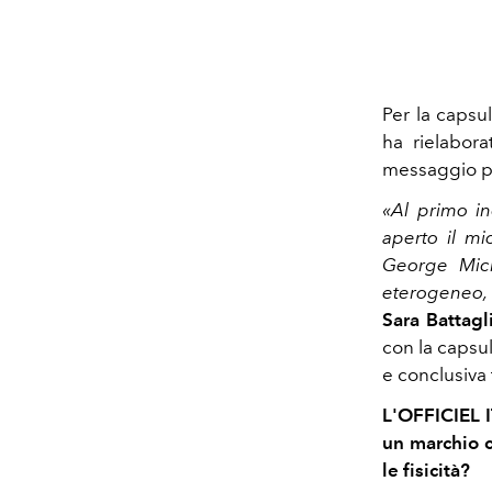
Per la capsu
ha rielabora
messaggio pr
«Al primo in
aperto il mi
George Mich
eterogeneo, 
Sara Battagl
con la capsu
e conclusiva 
L'OFFICIEL I
un marchio c
le fisicità?