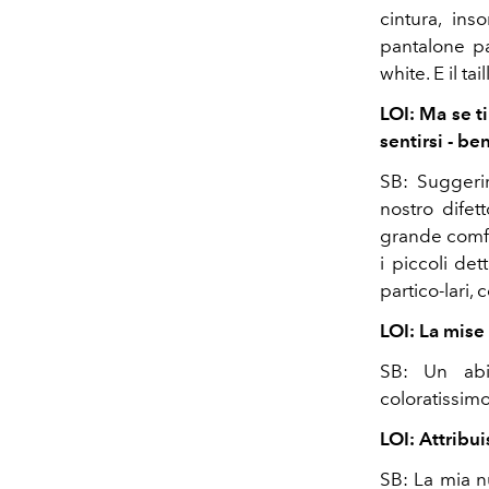
cintura, in
pantalone pa
white. E il ta
LOI: Ma se t
sentirsi - be
SB: Suggeri
nostro difet
grande comfo
i piccoli de
partico-lari,
LOI: La mise 
SB: Un abit
coloratissimo
LOI: Attribui
SB: La mia n