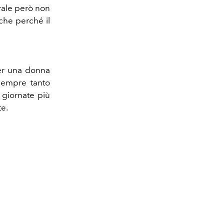
erale però non
nche perché il
per una donna
sempre tanto
 giornate più
te.