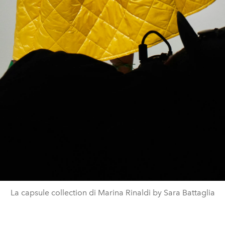
La capsule collection di Marina Rinaldi by Sara Battaglia