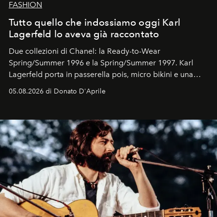
FASHION
Tutto quello che indossiamo oggi Karl
Lagerfeld lo aveva già raccontato
Due collezioni di Chanel: la Ready-to-Wear
Spring/Summer 1996 e la Spring/Summer 1997. Karl
Lagerfeld porta in passerella pois, micro bikini e una
logomania pensata per la spiaggia
, con Cindy, Linda,
05.08.2026 di Donato D'Aprile
Kate, Claudia e Carla una dietro l'altra. Trent'anni dopo,
in un'industria che vive di archivi, quel guardaroba resta
uno dei documenti più contemporanei che abbiamo.