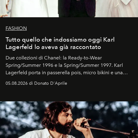
FASHION
Tutto quello che indossiamo oggi Karl
Lagerfeld lo aveva già raccontato
Due collezioni di Chanel: la Ready-to-Wear
Spring/Summer 1996 e la Spring/Summer 1997. Karl
Lagerfeld porta in passerella pois, micro bikini e una
logomania pensata per la spiaggia
, con Cindy, Linda,
05.08.2026 di Donato D'Aprile
Kate, Claudia e Carla una dietro l'altra. Trent'anni dopo,
in un'industria che vive di archivi, quel guardaroba resta
uno dei documenti più contemporanei che abbiamo.