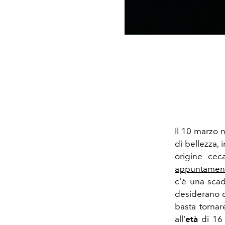
Il 10 marzo 
di bellezza, 
origine cec
appuntamen
c'è una scad
desiderano c
basta tornar
all'
età
di 16 