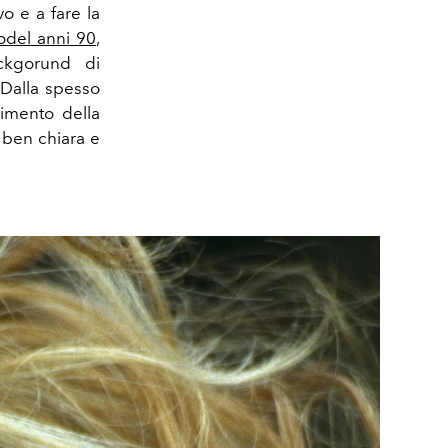
o e a fare la
odel anni 90
,
ackgorund di
Dalla spesso
vimento della
à ben chiara e