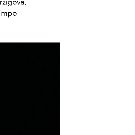
rzigová,
limpo