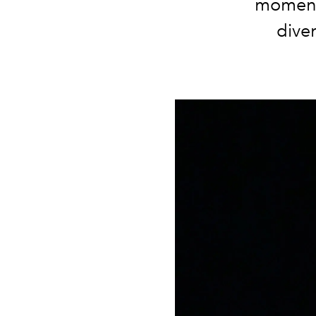
momenti
dive