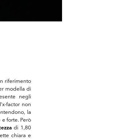
 riferimento
ber modella di
esente negli
’x-factor non
ontendono, la
e forte. Però
tezza
di 1,80
ette chiara e