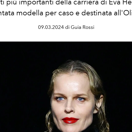
 più importanti della carriera di Eva He
ntata modella per caso e destinata all'O
09.03.2024 di Guia Rossi