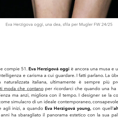
Eva Herzigova oggi, una dea, sfila per Mugler FW 24/25
ne compie 51.
Eva Herzigová oggi
è ancora una musa e un
intelligenza e carisma a cui guardare. I fatti parlano. La ü
a naturalizzata italiana, ultimamente è sempre più pr
ti moda che contano
per ricordarci che quando una ha l
enza ma anzi, migliora con il tempo.
I designer se la c
ome simulacro di un ideale contemporaneo, consapevole 
e agli inizi, a quando
Eva Herzigová young,
con quell'
al
anni ha sbaragliato il panorama estetico con la sua pal