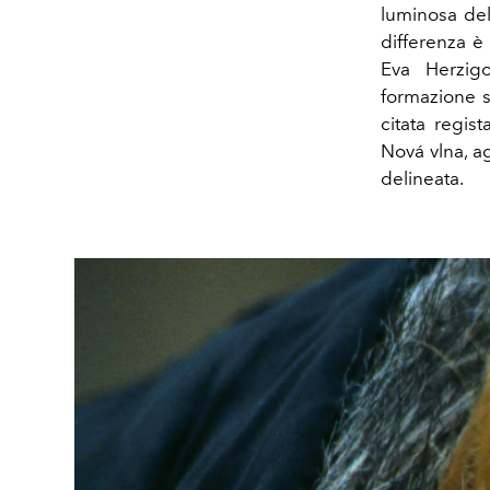
luminosa del
differenza è 
Eva Herzigo
formazione se
citata regis
Nová vlna, ag
delineata.