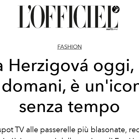
FASHION
 Herzigová oggi, 
 domani, è un'ico
senza tempo
spot TV alle passerelle più blasonate, re