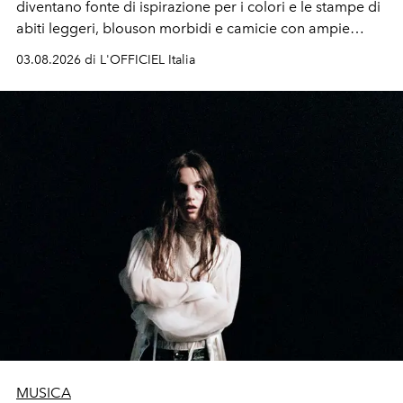
diventano fonte di ispirazione per i colori e le stampe di
abiti leggeri, blouson morbidi e camicie con ampie
maniche a kimono. E si trasformano in applicazioni
03.08.2026 di L'OFFICIEL Italia
tridimensionali e over su tailleur monocromatici.
MUSICA