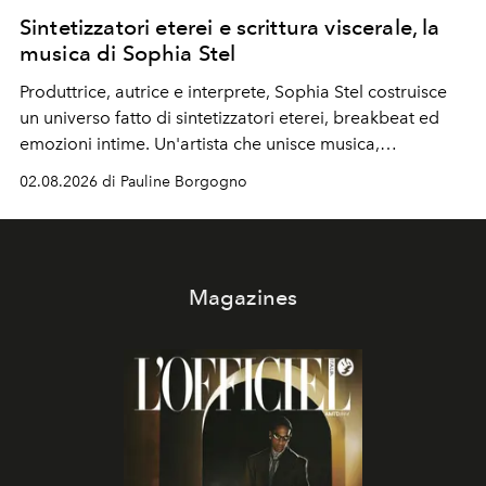
Sintetizzatori eterei e scrittura viscerale, la
musica di Sophia Stel
Produttrice, autrice e interprete, Sophia Stel costruisce
un universo fatto di sintetizzatori eterei, breakbeat ed
emozioni intime. Un'artista che unisce musica,
immaginario visivo e vulnerabilità senza confini.
02.08.2026 di Pauline Borgogno
Magazines