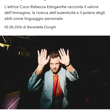
L'attrice Coco Rebecca Edogamhe racconta il valore
dell'immagine, la ricerca dell'autenticità e il potere degli
abiti come linguaggio personale.
05.08.2026 di Benedetta Donghi