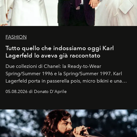
FASHION
Tutto quello che indossiamo oggi Karl
Lagerfeld lo aveva già raccontato
Due collezioni di Chanel: la Ready-to-Wear
Spring/Summer 1996 e la Spring/Summer 1997. Karl
Lagerfeld porta in passerella pois, micro bikini e una
logomania pensata per la spiaggia
, con Cindy, Linda,
05.08.2026 di Donato D'Aprile
Kate, Claudia e Carla una dietro l'altra. Trent'anni dopo,
in un'industria che vive di archivi, quel guardaroba resta
uno dei documenti più contemporanei che abbiamo.