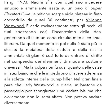
Parigi, 1993. Naomi sfila con quel suo incedere
sinuoso e ammaliante issata su un paio di
Super
Elevated Gillie
, le mitiche scarpe viola plateau in finto
coccodrillo da quasi 30 centimetri, per
Vivienne
Westwood.
E cade rovinosamente sotto gli occhi di
tutti spezzando così l’incantesimo della dea,
generando di fatto un corto circuito mediatico ante-
litteram. Da quel momento in poi nulla è stato più lo
stesso: la metafora della caduta e della risalita
ammantata di glam è così forte da entrare di diritto
nel compendio dei riferimenti di moda e costume
universali. Ma la colpa non fu sua, quanto delle calze
in latex bianche che le impedirono di avere aderenza
alla soletta interna delle pump killer. Nel gran finale
pare che Lady Westwood le diede un bastone da
passeggio per scongiurare una caduta bis ma che
ovviamente non le servì affato. Non poteva andare
diversamente.