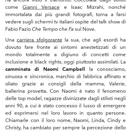
come
Gianni Versace
e Isaac Mizrahi, nonché
immortalata dai più grandi fotografi, torna a farsi
vedere sugli schermi tv italiani ospite del talk show di
Fabio Fazio
Che Tempo che Fa
sul Nove.
Una
carriera sfolgorante
la sua, che agli esordi ha
dovuto fare fronte ai sintomi anestetizzati di un
mondo totalmente a digiuno di concetti come
inclusione e black rights, oggi piuttosto assimilati. La
camminata di Naomi Campbell
la conosciamo,
sinuosa e sincronica, marchio di fabbrica affinato e
oliato grazie ai consigli della mamma,
Valerie,
ballerina provetta. Con Naomi è nato il fenomeno
delle top model, ragazze divinizzate dagli stilisti negli
anni 90, a cui è stato concesso il lusso di emergere
ed esprimersi nel loro lavoro in quanto persone.
Chiamarle con il loro nome, Naomi, Linda, Cindy e
Christy, ha cambiato per sempre la percezione dello