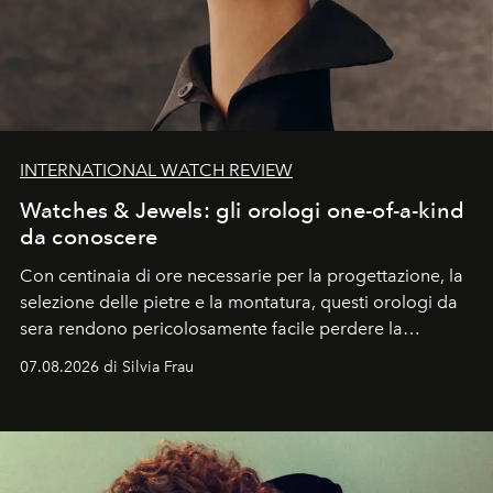
INTERNATIONAL WATCH REVIEW
Watches & Jewels: gli orologi one-of-a-kind
da conoscere
Con centinaia di ore necessarie per la progettazione, la
selezione delle pietre e la montatura, questi orologi da
sera rendono pericolosamente facile perdere la
cognizione del tempo. Ma con quadranti così
07.08.2026 di Silvia Frau
abbaglianti, chi è che guarda davvero l'ora?