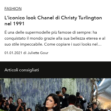
FASHION
L'iconico look Chanel di Christy Turlington
nel 1991
É una delle supermodelle più famose di sempre: ha
conquistato il mondo grazie alla sua bellezza eterea e al
suo stile impeccabile. Come copiare i suoi looks nel
2021? Ti aiuta L'Officiel! Ecco uno dei suoi outfit più
01.01.2021 di Juliette Gour
iconici, un total look CHANEL indossato da Christy a
New York nel 1991. Leggi l'articolo per scoprire come
renderlo a prova di 2021
Articoli consigliati