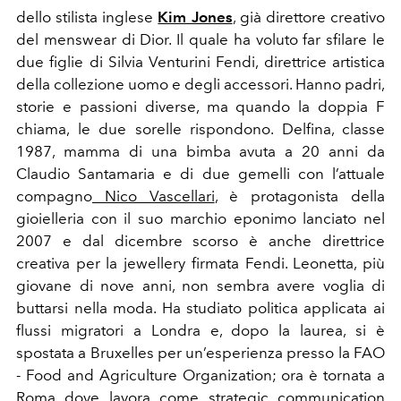
dello stilista inglese
Kim Jones
, già direttore creativo
del menswear di Dior. Il quale ha voluto far sfilare le
due figlie di Silvia Venturini Fendi, direttrice artistica
della collezione uomo e degli accessori. Hanno padri,
storie e passioni diverse, ma quando la doppia F
chiama, le due sorelle rispondono. Delfina, classe
1987, mamma di una bimba avuta a 20 anni da
Claudio Santamaria e di due gemelli con l’attuale
compagno
Nico Vascellari
, è protagonista della
gioielleria con il suo marchio eponimo lanciato nel
2007 e dal dicembre scorso è anche direttrice
creativa per la jewellery firmata Fendi. Leonetta, più
giovane di nove anni, non sembra avere voglia di
buttarsi nella moda. Ha studiato politica applicata ai
flussi migratori a Londra e, dopo la laurea, si è
spostata a Bruxelles per un’esperienza presso la FAO
- Food and Agriculture Organization; ora è tornata a
Roma dove lavora come strategic communication