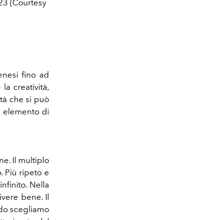
23 (Courtesy
nesi fino ad
la creatività,
ità che si può
n elemento di
e. Il multiplo
 Più ripeto e
nfinito. Nella
ivere bene. Il
ndo scegliamo