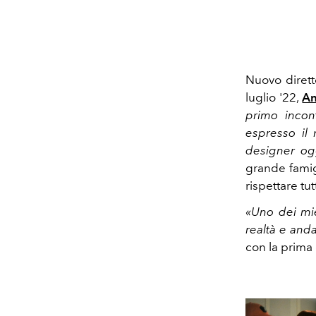
Nuovo dirett
luglio '22,
An
primo incon
espresso il
designer ogg
grande famig
rispettare tut
«Uno dei mie
realtà e anda
con la prima 