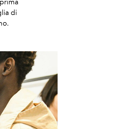
 prima
lia di
no.