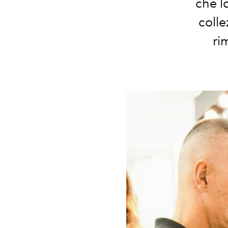
che l
colle
ri