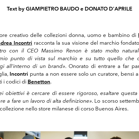
Text by GIAMPIETRO BAUDO e DONATO D'APRILE
ore creativo delle collezioni donna, uomo e bambino di
drea Incontri
racconta la sua visione del marchio fondat
tro con il CEO Massimo Renon è stato molto natural
 mio punto di vista sul marchio e su tutto quello che 
i all'interno di un brand»
. Onorato di entrare a far pa
lia,
Incontri
punta a non essere solo un curatore, bensì 
ti i codici di
Benetton
.
i obiettivi è cercare di essere rigoroso, esaltare questa
re a fare un lavoro di alta definizione»
. Lo scorso settemb
collezione nello store milanese di corso Buenos Aires.