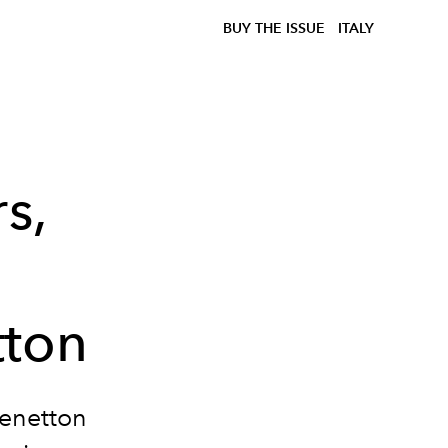
BUY THE ISSUE
ITALY
s,
i
tton
Benetton