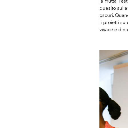
la frutta l'e
quesito sull
oscuri. Quand
li proietti s
vivace e dina