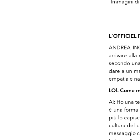
Immagini di
L'OFFICIEL I
ANDREA INCO
arrivare alla
secondo una l
dare a un ma
empatia e nat
LOl: Come ma
Al: Ho una te
è una forma 
più lo capisc
cultura del c
messaggio ci