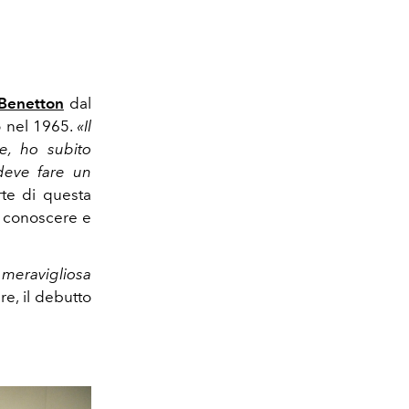
Benetton
dal
o nel 1965.
«Il
e, ho subito
deve fare un
rte di questa
a conoscere e
 meravigliosa
re, il debutto