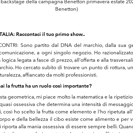
 backstage della campagna Benetton primavera estate 20
Benetton)
TALIA: Raccontaci il tuo primo show..
NTRI: Sono partito dal DNA del marchio, dalla sua ge
 comunicazione, a ogni singolo negozio. Ho razionalizzato 
ogica legata a fasce di prezzo, all'offerta e alla trasversal
rchio. Ho cercato subito di trovare un punto di rottura, u
uralezza, affiancato da molti professionisti.
i la frutta ha un ruolo così importante?
sta geometrica, mi piace molto la matematica e la ripetizion
quasi ossessiva che determina una intensità di messaggio.
i, così ho scelto la frutta come elemento e l'ho ripetuta all'i
orpo e della bellezza il cibo esiste come alimento e per v
 riporta alla mania ossessiva di essere sempre belli. Qua