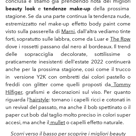
conclusa e stiamo già prendendo nota dei migliori
beauty look
e
tendenze make-up
della prossima
stagione. Se da una parte continua la tendenza nude,
estremizzatto nel make-up effetto body paint come
visto sulla passerella di
Marni
, dall'altra vediamo tinte
forti, sopratutto sulle labbra, come da Luar e
The Row
dove i rossetti passano dal nero al bordeaux. Il trend
delle sopracciglia decolorate, sottilissime o
praticamente inesistenti dell'estate 2022 continuerà
anche per la prossima stagione, così come il trucco
in versione Y2K con ombretti dai colori pastello o
freddi con glitter come quelli proposti da
Tommy
Hilfiger
, grafismi e decorazioni sul viso. Per quanto
riguarda l'
hairstyle
: tornano i capelli ricci e cotonati in
un revival del passato, ma anche il bob spettinato o il
paper cut bob dal taglio molto preciso in colori super
accesi, ma anche il
mullet
o capelli effetto naturale.
Scorri verso il basso per scoprire i migliori beauty