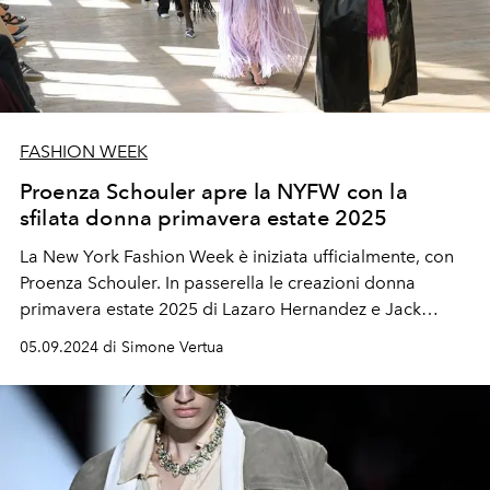
FASHION WEEK
Proenza Schouler apre la NYFW con la
sfilata donna primavera estate 2025
La New York Fashion Week è iniziata ufficialmente, con
Proenza Schouler. In passerella le creazioni donna
primavera estate 2025 di Lazaro Hernandez e Jack
McCollough. Ospiti speciali Ella Emhoff, Emily
05.09.2024 di Simone Vertua
Ratajkowski e Devon Lee Carlson che ha fatto il suo
primo debutto da modella per il marchio americano.