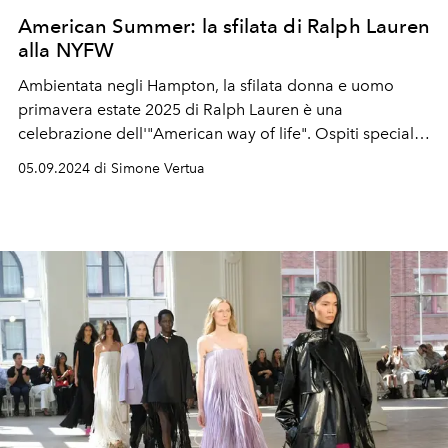
American Summer: la sfilata di Ralph Lauren
alla NYFW
Ambientata negli Hampton, la sfilata donna e uomo
primavera estate 2025 di Ralph Lauren è una
celebrazione dell'"American way of life". Ospiti speciali
alla sfilata la first lady Jill Biden,
Naomi Watts, Usher e
05.09.2024 di Simone Vertua
Jude Law, ma in passerella anche Naomi Campbell e
Christy Turlington.