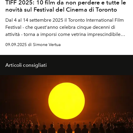
TIFF 2025: 10 film da non perdere e tutte le
novità sul Festival del Cinema di Toronto
Dal 4 al 14 settembre 2025 il
Toronto International Film
Festival
- che quest'anno celebra cinque decenni di
attività - torna a imporsi come vetrina imprescindibile
del cinema indipendente e crocevia privilegiato verso la
09.09.2025 di Simone Vertua
stagione dei premi.
Articoli consigliati