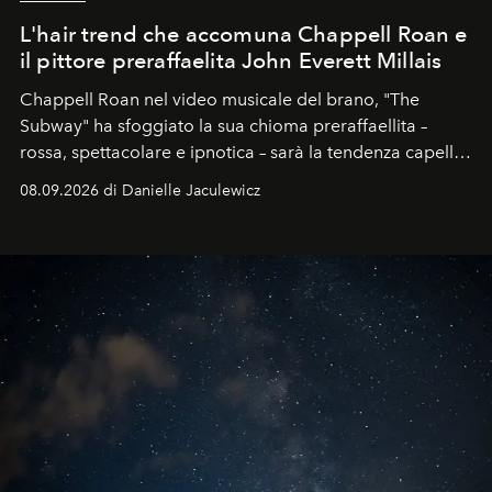
L'hair trend che accomuna Chappell Roan e
il pittore preraffaelita John Everett Millais
Chappell Roan nel video musicale del brano, "The
Subway" ha sfoggiato la sua chioma preraffaellita –
rossa, spettacolare e ipnotica – sarà la tendenza capelli
dell'autunno?
08.09.2026 di Danielle Jaculewicz