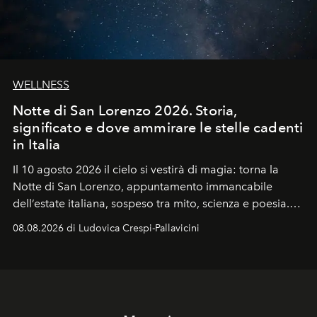
WELLNESS
Notte di San Lorenzo 2026. Storia,
significato e dove ammirare le stelle cadenti
in Italia
Il 10 agosto 2026 il cielo si vestirà di magia: torna la
Notte di San Lorenzo
, appuntamento immancabile
dell’estate italiana, sospeso tra mito, scienza e poesia.
Sarà il momento in cui gli occhi si alzano verso la volta
08.08.2026 di Ludovica Crespi-Pallavicini
celeste per seguire il passaggio delle
Perseidi
, quelle
che chiamiamo comunemente
stelle cadenti
, e affidare
all’universo i desideri più segreti