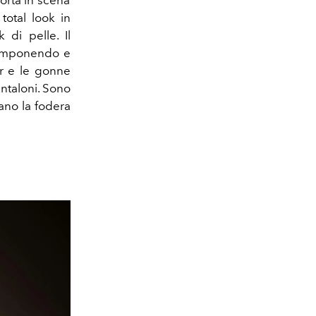
 total look in
k di pelle. Il
scomponendo e
er e le gonne
ntaloni. Sono
lano la fodera