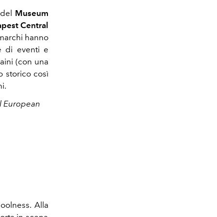
 del
Museum
pest Central
 marchi hanno
 di eventi e
raini (con una
 storico così
i.
l European
oolness. Alla
orta in scena