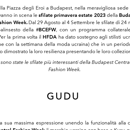
ulla Piazza degli Eroi a Budapest, nella meravigliosa sede
anno in scena le
sfilate primavera estate 2023
della
Buda
shion Week.
Dal 29 Agosto al 4 Settembre le sfilate di 24
palinsesto della #
BCEFW
, con un programma collaterale
Per la prima volta il
HFDA
ha dato sostegno agli stilisti uc
ne con la settimana della moda ucraina) che in un periodo
no dimostrato la loro resilienza presentando le loro collezion
sono state le sfilate più interessanti della
Budapest Centra
Fashion Week.
GUDU
la sua massima espressione unendo la funzionalità alla c
ntral Fashion Week
il marchio ucraino con base a Kyev, p