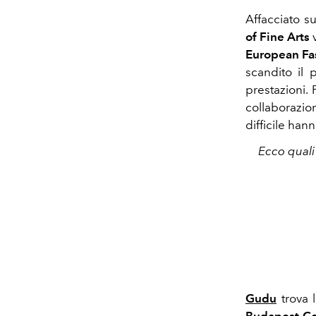
Affacciato s
of Fine Arts
v
European Fa
scandito il 
prestazioni.
collaborazio
difficile han
Ecco quali 
Gudu
trova 
Budapest Ce