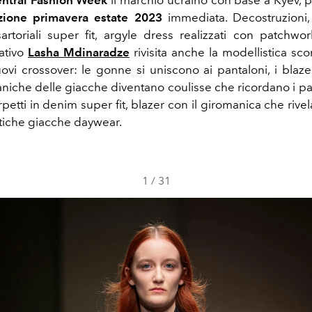
ezione primavera estate 2023
immediata.
D
ecostruzioni,
sartoriali super fit, argyle dress realizzati con patchwor
eativo
Lasha Mdinaradze
rivisita anche la modellistica 
ovi crossover: le gonne si uniscono ai pantaloni, i blaz
niche delle giacche diventano coulisse che ricordano i pa
rpetti in denim super fit, blazer con il giromanica che rive
atiche giacche daywear.
1
/
31