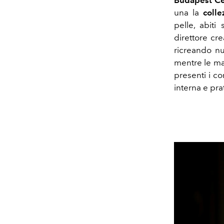
una la
coll
pelle, abiti 
direttore cr
ricreando nu
mentre le ma
presenti i co
interna e pr