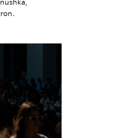
anushka,
ron.