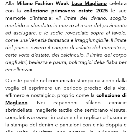
Alla
Milano Fashion Week
Luca Magliano
celebra
con la
collezione primavera estate 2025
le sue
memorie d’infanzia:
«Il limite del divano, scoglio
morbido e sfondato, in mezzo al mare del pavimento
ad asciugare, e le sedie rovesciate sopra al tavolo,
come una Venezia fantastica e irraggiungibile. Il limite
del paese ovvero il campo di asfalto del mercato e,
certe volte d’estate, del calcinculo. Il limite del corpo
degli altri, bellezza e paura, poli tragici della fiaba per
eccellenza».
Queste parole nel comunicato stampa nascono dalla
voglia di esprimere un periodo preciso della vita,
effimero e nostalgico, proprio come la
collezione di
Magliano
. Nei capannoni sfilano camicie
sbrindellate, maglierie tactile che sembrano vissute,
completi workwear in cotone che replicano l’usura e
la stampa del denim e pantaloni con cinta doppia e
alle volte risvoltata per portare in evidenza le