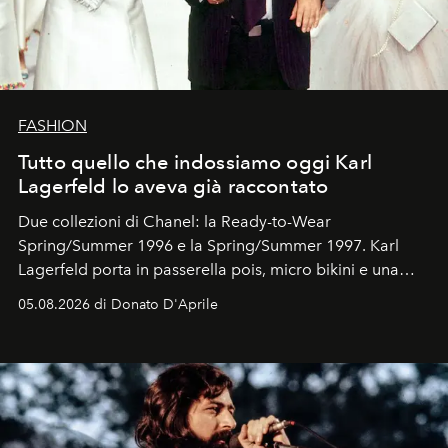
FASHION
Tutto quello che indossiamo oggi Karl
Lagerfeld lo aveva già raccontato
Due collezioni di Chanel: la Ready-to-Wear
Spring/Summer 1996 e la Spring/Summer 1997. Karl
Lagerfeld porta in passerella pois, micro bikini e una
logomania pensata per la spiaggia
, con Cindy, Linda,
05.08.2026 di Donato D'Aprile
Kate, Claudia e Carla una dietro l'altra. Trent'anni dopo,
in un'industria che vive di archivi, quel guardaroba resta
uno dei documenti più contemporanei che abbiamo.