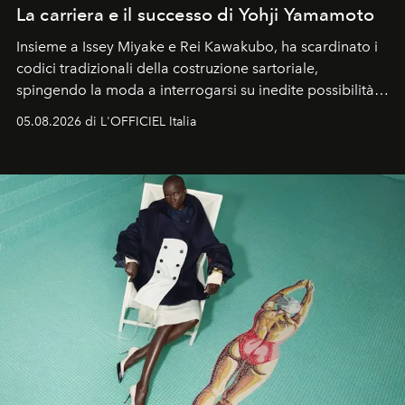
La carriera e il successo di Yohji Yamamoto
Insieme a Issey Miyake e Rei Kawakubo, ha scardinato i
codici tradizionali della costruzione sartoriale,
spingendo la moda a interrogarsi su inedite possibilità
formali e a ridefinire il concetto stesso di silhouette.
05.08.2026 di L'OFFICIEL Italia
Quella di Yohji Yamamoto è storia di un visionario che
ha riscritto i canoni estetici del XX secolo, lasciando
un’impronta indelebile nella storia della moda.