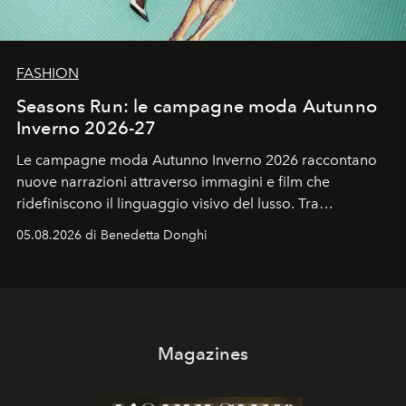
FASHION
Seasons Run: le campagne moda Autunno
Inverno 2026-27
Le campagne moda Autunno Inverno 2026 raccontano
nuove narrazioni attraverso immagini e film che
ridefiniscono il linguaggio visivo del lusso. Tra
protagonisti del cinema, volti della cultura
05.08.2026 di Benedetta Donghi
contemporanea e storytelling d'autore, le maison
trasformano ogni campagna in uno storytelling capace
di esprimere identità, visione e desiderio.
Magazines