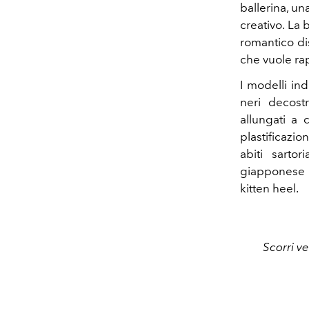
ballerina, un
creativo.
La b
romantico di
che vuole ra
I modelli in
neri decostr
allungati a 
plastificazi
abiti sartor
giapponese e
kitten heel.
Scorri ve