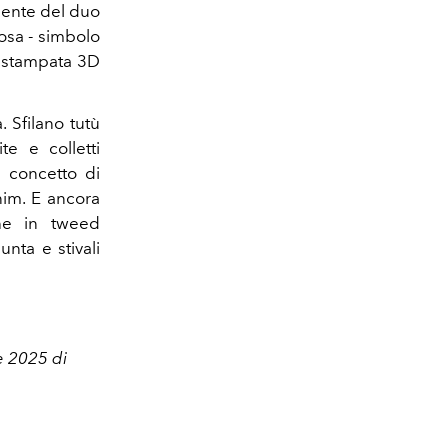
liente del duo
rosa - simbolo
a stampata 3D
 Sfilano tutù
te e colletti
n concetto di
nim. E ancora
cche in tweed
 punta e
stivali
te 2025 di