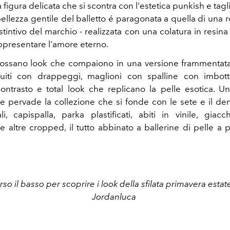
a figura delicata che si scontra con l'estetica punkish e tag
ellezza gentile del balletto é paragonata a quella di una 
stintivo del marchio - realizzata con una colatura in resin
ppresentare l'amore eterno.
dossano look che compaiono in una versione frammentata.
uiti con drappeggi, maglioni con spalline con imbotti
contrasto e total look che replicano la pelle esotica. U
one pervade la collezione che si fonde con le sete e il de
iali, capispalla, parka plastificati, abiti in vinile, gia
 altre cropped, il tutto abbinato a ballerine di pelle a
rso il basso per scoprire i look della sfilata primavera esta
Jordanluca