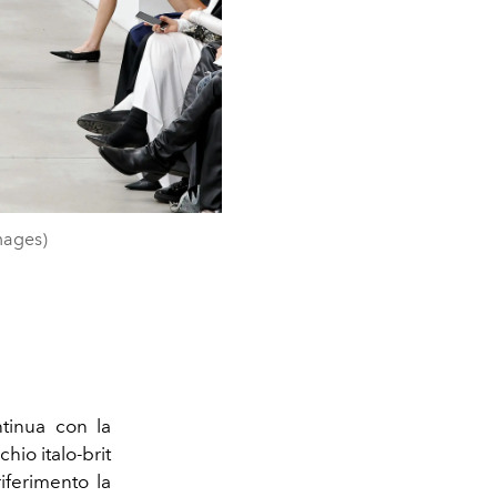
mages)
tinua con la
rchio italo-brit
ferimento la