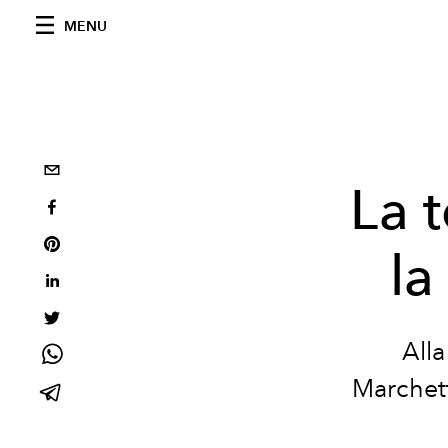
MENU
La 
la
All
Marchett