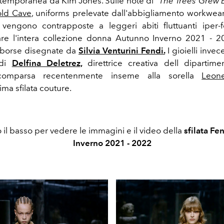
temporanea da Kim Jones. Sulle note di
"The Trees Grew 
ld Cave
, uniforms prelevate dall'abbigliamento workwear 
 vengono contrapposte a leggeri abiti fluttuanti iper-
e l'intera collezione donna Autunno Inverno 2021 - 2
 borse disegnate da
Silvia Venturini Fendi.
I gioielli inve
 di
Delfina Deletrez,
direttrice creativa dell dipartime
comparsa recentenmente inseme alla sorella
Leon
tima sfilata couture.
o il basso per vedere le immagini e il video della
sfilata Fe
Inverno 2021 - 2022