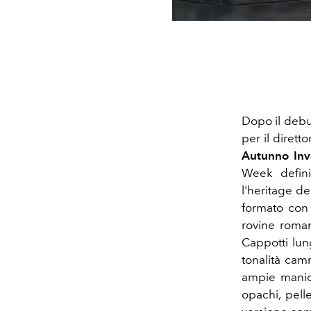
Dopo il debu
per il dirett
Autunno Inv
Week defini
l'heritage de
formato con 
rovine roman
Cappotti lun
tonalità cam
ampie manich
opachi, pell