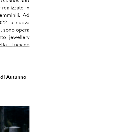
Emotions and
realizzate in
femminili. Ad
022 la nuova
ce, sono opera
nto jewellery
etta Luciano
ndi Autunno