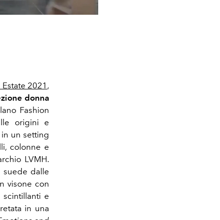
 Estate 2021
,
ezione donna
lano Fashion
le origini e
 in un setting
li, colonne e
marchio LVMH.
n suede dalle
in visone con
cintillanti e
retata in una