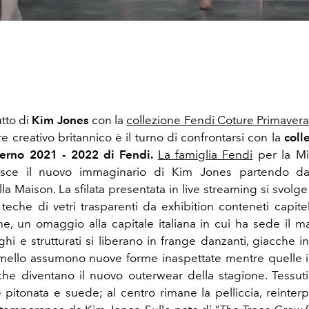
tto di
Kim Jones
con la
collezione Fendi Coture Primavera
ore creativo britannico è il turno di confrontarsi con la
coll
erno 2021 - 2022 di Fendi.
La famiglia Fendi
per la Mi
sce il nuovo immaginario di Kim Jones partendo dal
lla Maison. La sfilata presentata in live streaming si svolge
teche di vetri trasparenti da exhibition conteneti capitel
e, un omaggio alla capitale italiana in cui ha sede il 
ghi e strutturati si liberano in frange danzanti, giacche i
mello assumono nuove forme inaspettate mentre quelle 
e diventano il nuovo outerwear della stagione. Tessuti s
e pitonata e suede; al centro rimane la pelliccia, reinterp