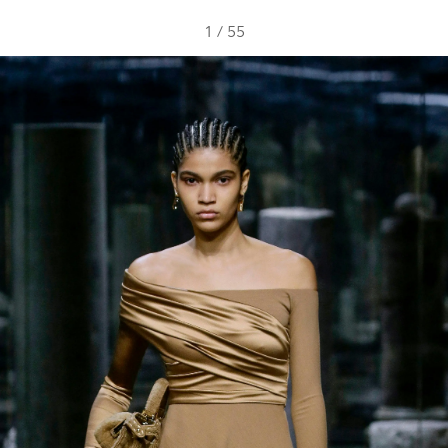
1
/
55