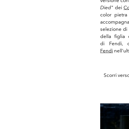
versione con
Died"
dei
Co
color pietra
accompagnar
selezione di
della figlia
di Fendi, 
Fendi
nell'ul
Scorri vers