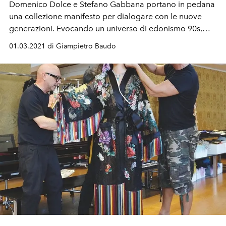
Domenico Dolce e Stefano Gabbana portano in pedana
una collezione manifesto per dialogare con le nuove
generazioni. Evocando un universo di edonismo 90s,
una sensualità libera, un decorativismo senza regole, un
01.03.2021 di Giampietro Baudo
guardaroba sperimentale e un mondo robotico, grazie
anche alla collaborazione con l’IIT-Istituto Italiano di
Tecnologia. “Questa stagione il nostro viaggio è stato un
dialogo continuo tra tradizione e innovazione con una
sola grande certezza: libertà & rispetto”