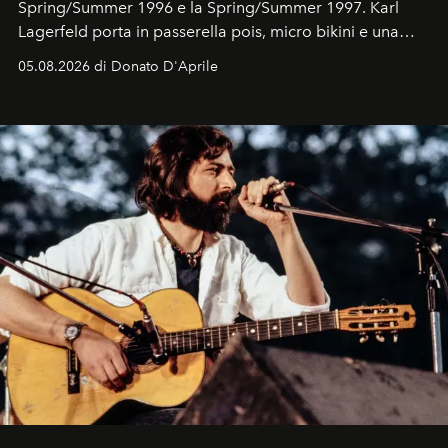
Spring/Summer 1996 e la Spring/Summer 1997. Karl
Lagerfeld porta in passerella pois, micro bikini e una
logomania pensata per la spiaggia
, con Cindy, Linda,
05.08.2026 di Donato D'Aprile
Kate, Claudia e Carla una dietro l'altra. Trent'anni dopo,
in un'industria che vive di archivi, quel guardaroba resta
uno dei documenti più contemporanei che abbiamo.