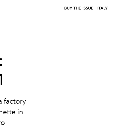
BUY THE ISSUE
ITALY
:
1
a factory
ette in
ro