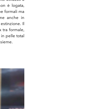
non è logata,
pe formali ma
ome anche in
estinzione. Il
x tra formale,
in pelle total
nsieme.