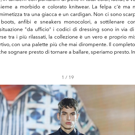
sieme a morbido e colorato knitwear. La felpa c'è ma 
 mimetizza tra una giacca e un cardigan. Non ci sono scar
boots, anfibi e sneakers monocolori, a sottilenare c
situazione "da ufficio" i codici di dressing sono in via di 
orse tra i più rilassati, la collezione è un vero e proprio mi
tivo, con una palette più che mai dirompente. Il completo 
che sognare presto di tornare a ballare, speriamo presto. I
1
/
19