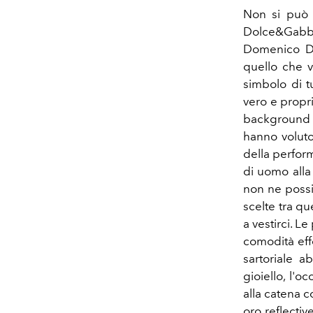
Non si può p
Dolce&Gabb
Domenico Do
quello che v
simbolo di tu
vero e propri
background al
hanno voluto
della perform
di uomo alla
non ne possi
scelte tra q
a vestirci. L
comodità effe
sartoriale a
gioiello, l'
alla catena 
oro reflective