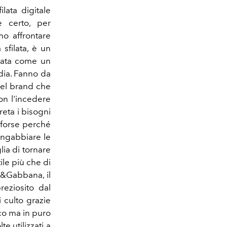
lata digitale
 certo, per
o affrontare
sfilata, è un
attata come un
edia. Fanno da
 del brand che
on l'incedere
reta i bisogni
 forse perché
ingabbiare le
ia di tornare
ile più che di
ce&Gabbana, il
reziosito dal
 culto grazie
co ma in puro
te utilizzati a