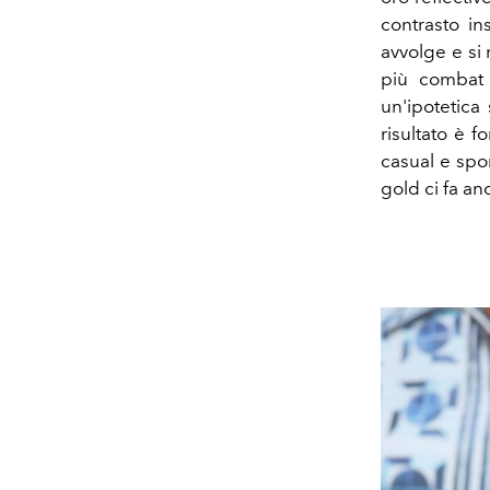
contrasto in
avvolge e si
più combat 
un'ipotetica 
risultato è f
casual e spor
gold ci fa an