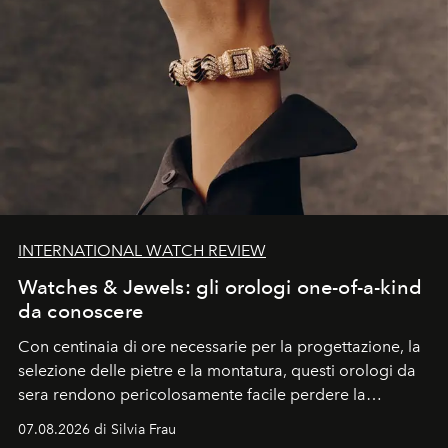
INTERNATIONAL WATCH REVIEW
Watches & Jewels: gli orologi one-of-a-kind
da conoscere
Con centinaia di ore necessarie per la progettazione, la
selezione delle pietre e la montatura, questi orologi da
sera rendono pericolosamente facile perdere la
cognizione del tempo. Ma con quadranti così
07.08.2026 di Silvia Frau
abbaglianti, chi è che guarda davvero l'ora?