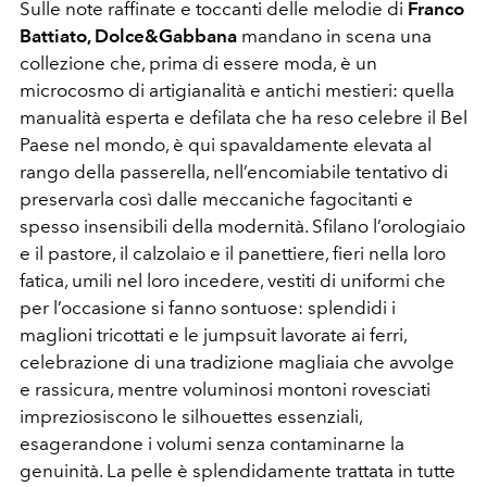
Sulle note raffinate e toccanti delle melodie di
Franco
Battiato, Dolce&Gabbana
mandano in scena una
collezione che, prima di essere moda, è un
microcosmo di artigianalità e antichi mestieri: quella
manualità esperta e defilata che ha reso celebre il Bel
Paese nel mondo, è qui spavaldamente elevata al
rango della passerella, nell’encomiabile tentativo di
preservarla così dalle meccaniche fagocitanti e
spesso insensibili della modernità. Sfilano l’orologiaio
e il pastore, il calzolaio e il panettiere, fieri nella loro
fatica, umili nel loro incedere, vestiti di uniformi che
per l’occasione si fanno sontuose: splendidi i
maglioni tricottati e le jumpsuit lavorate ai ferri,
celebrazione di una tradizione magliaia che avvolge
e rassicura, mentre voluminosi montoni rovesciati
impreziosiscono le silhouettes essenziali,
esagerandone i volumi senza contaminarne la
genuinità. La pelle è splendidamente trattata in tutte