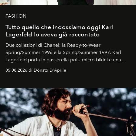
FASHION
Tutto quello che indossiamo oggi Karl
Lagerfeld lo aveva già raccontato
Due collezioni di Chanel: la Ready-to-Wear
Spring/Summer 1996 e la Spring/Summer 1997. Karl
Lagerfeld porta in passerella pois, micro bikini e una
logomania pensata per la spiaggia
, con Cindy, Linda,
05.08.2026 di Donato D'Aprile
Kate, Claudia e Carla una dietro l'altra. Trent'anni dopo,
in un'industria che vive di archivi, quel guardaroba resta
uno dei documenti più contemporanei che abbiamo.