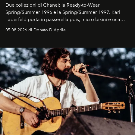
Due collezioni di Chanel: la Ready-to-Wear
Spring/Summer 1996 e la Spring/Summer 1997. Karl
Lagerfeld porta in passerella pois, micro bikini e una
logomania pensata per la spiaggia
, con Cindy, Linda,
05.08.2026 di Donato D'Aprile
Kate, Claudia e Carla una dietro l'altra. Trent'anni dopo,
in un'industria che vive di archivi, quel guardaroba resta
uno dei documenti più contemporanei che abbiamo.