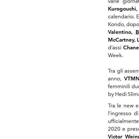
varie giorn
Kurogouchi,
calendario. 
Kondo, dopo 
Valentino,
B
McCartney, 
d’assi
Chane
Week.
Tra gli assen
anno,
VTMN
femminili du
by Hedi Slim
Tra le new e
l’ingresso d
ufficialment
2020 e prese
Victor Wein