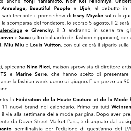
ate anche
Yohji Yamamoto, Noir Kei Ninomiya, Under
 Anrealage, Beautiful People
e
Ujoh
, al debutto in 
E sarà toccante il primo show di
Issey Miyake
sotto la gui
la scomparsa del fondatore, lo scorso 5 agosto.
Il 2 sarà
alenciaga
e Givenchy,
il 3 andranno in scena tra gli
Lanvin
e
Sacai
(altro baluardo del fashion nipponico), per ar
l, Miu Miu
e
Louis Vuitton
, con cui calerà il sipario sulla
ti, spiccano
Nina Ricci
,
maison sprovvista di direttore artis
TS
e
Marine Serre
, che hanno scelto di presentare l
rante la fashion week uomo di giugno. E un pezzo da 9
ane.
ntry la
Fédération de la Haute Couture et de la Mode
h
i 11 nuovi brand nel calendario. Primo tra tutti
Weinsan
e il via alla settimana della moda parigina. Dopo aver pres
nte da Dover Street Market Paris, è disegnato dal desi
santo
, semifinalista per l’edizione di quest’anno del L