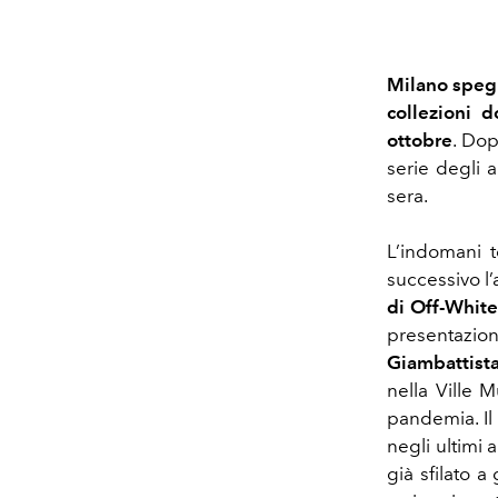
Milano spegne
collezioni 
ottobre
.
Dopo
serie degli 
sera.
L’indomani 
successivo l’
di Off-White
presentazion
Giambattista
nella Ville 
pandemia.
I
negli ultimi
già sfilato 