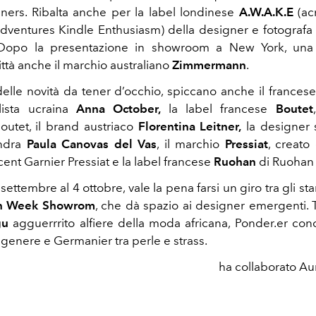
ers. Ribalta anche per la label londinese
A.W.A.K.E
(ac
ventures Kindle Enthusiasm) della designer e fotografa 
 Dopo la presentazione in showroom a New York, una 
ttà anche il marchio australiano
Zimmermann
.
delle novità da tener d’occhio, spiccano anche il francese
ilista ucraina
Anna October,
la label francese
Boutet
utet, il brand austriaco
Florentina Leitner,
la designer
ondra
Paula Canovas del Vas
, il marchio
Pressiat
, creato
ent Garnier Pressiat e la label
francese
Ruohan
di Ruohan 
 settembre al 4 ottobre, vale la pena farsi un giro tra gli st
on Week Showrom
, che dà spazio ai designer emergenti. T
gu
agguerrrito alfiere della moda africana, Ponder.er conc
 genere e Germanier tra perle e strass.
ha collaborato Au