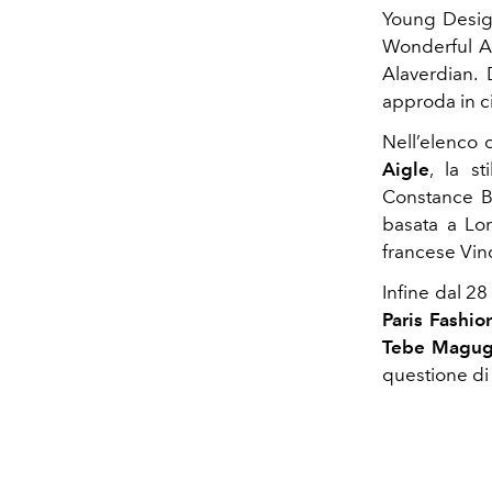
Young Design
Wonderful Ad
Alaverdian.
approda in ci
Nell’elenco 
Aigle
, la st
Constance Bo
basata a L
francese Vinc
Infine dal 28
Paris Fashi
Tebe Magu
questione di