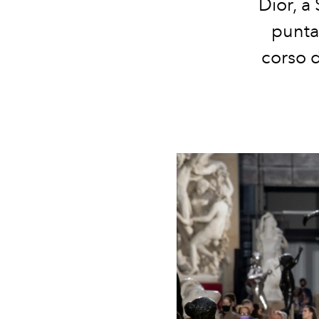
Dior, a
puntat
corso d