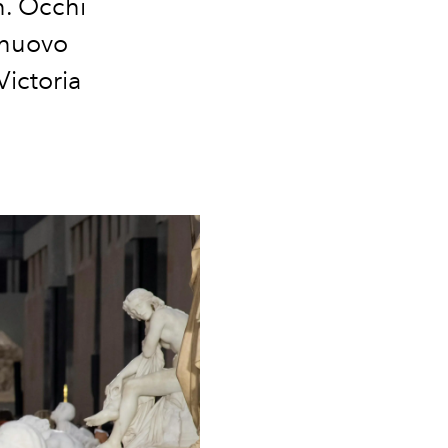
n. Occhi
l nuovo
Victoria