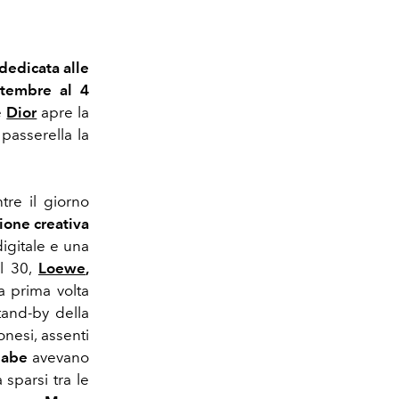
 dedicata alle
ttembre al 4
e
Dior
apre la
passerella la
tre il giorno
ione creativa
igitale e una
il 30,
Loewe
,
a prima volta
tand-by della
onesi, assenti
nabe
avevano
sparsi tra le