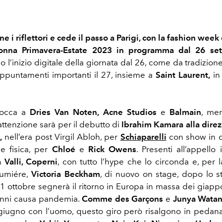
 i riflettori e cede il passo a Parigi, con la fashion week
donna Primavera-Estate 2023 in programma dal 26 se
 l’inizio digitale della giornata dal 26, come da tradizion
appuntamenti importanti il 27, insieme a
Saint Laurent,
in 
tocca a
Dries Van Noten, Acne Studios
e
Balmain
, men
attenzione sarà per il debutto di
Ibrahim Kamara alla direz
,
nell’era post Virgil Abloh, per
Schiaparelli
con show in d
e fisica, per
Chloé
e
Rick Owens
.
Presenti all’appello 
 Valli, Coperni
, con tutto l’hype che lo circonda e, per l
Mumiére,
Victoria Beckham
, di nuovo on stage, dopo lo s
l 1 ottobre segnerà il ritorno in Europa in massa dei giapp
 anni causa pandemia.
Comme des Garçons
e
Junya Wata
a giugno con l’uomo, questo giro però risalgono in pedana 