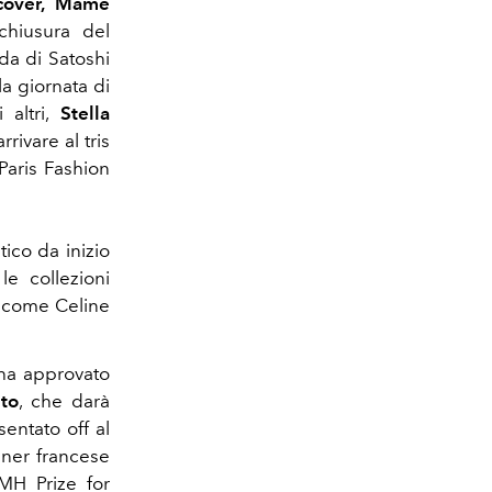
cover, Mame
chiusura del
da di Satoshi
 la giornata di
 altri,
Stella
rivare al tris
 Paris Fashion
tico da inizio
e collezioni
0 come Celine
a approvato
to
, che darà
entato off al
gner francese
VMH Prize for