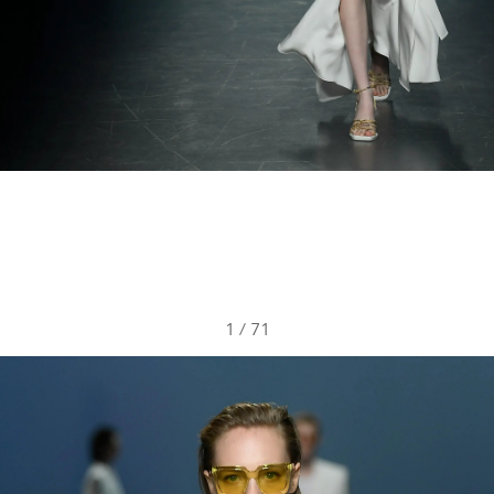
1
/
71