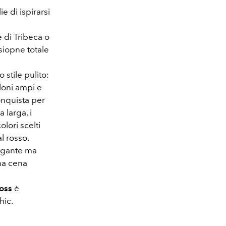
ie di ispirarsi
e di Tribeca o
rsiopne totale
 stile pulito:
aloni ampi e
onquista per
a larga, i
olori scelti
l rosso.
legante ma
na cena
oss
è
hic.