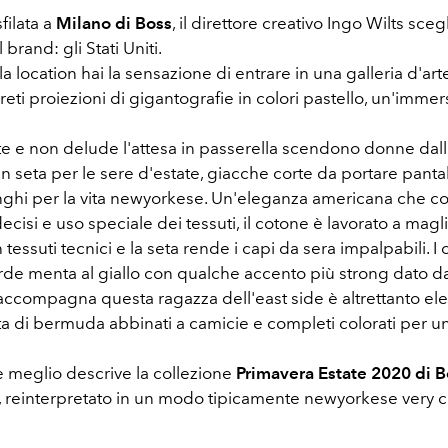
filata a
Milano di Boss
, il direttore creativo Ingo Wilts scegl
l brand: gli Stati Uniti.
a location hai la sensazione di entrare in una galleria d'art
reti proiezioni di gigantografie in colori pastello, un'imme
rte e non delude l'attesa in passerella scendono donne dallo
 in seta per le sere d'estate, giacche corte da portare pant
unghi per la vita newyorkese. Un'eleganza americana che c
 decisi e uso speciale dei tessuti, il cotone è lavorato a magli
tessuti tecnici e la seta rende i capi da sera impalpabili. I c
rde menta al giallo con qualche accento più strong dato da
ccompagna questa ragazza dell'east side è altrettanto e
tta di bermuda abbinati a camicie e completi colorati per u
e meglio descrive la collezione
Primavera Estate 2020 di B
 reinterpretato in un modo tipicamente newyorkese very c