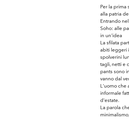
Per la prima s
alla patria de
Entrando nell
Soho: alle pa
in un'idea
La sfilata pa
abiti leggeri
spolverini l
tagli, netti e
pants sono in 
vanno dal ve
L'uomo che a
informale fa
d'estate.
La parola ch
minimalismo,