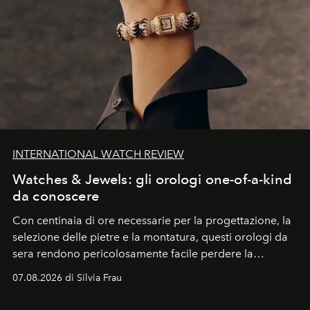
INTERNATIONAL WATCH REVIEW
Watches & Jewels: gli orologi one-of-a-kind
da conoscere
Con centinaia di ore necessarie per la progettazione, la
selezione delle pietre e la montatura, questi orologi da
sera rendono pericolosamente facile perdere la
cognizione del tempo. Ma con quadranti così
07.08.2026 di Silvia Frau
abbaglianti, chi è che guarda davvero l'ora?