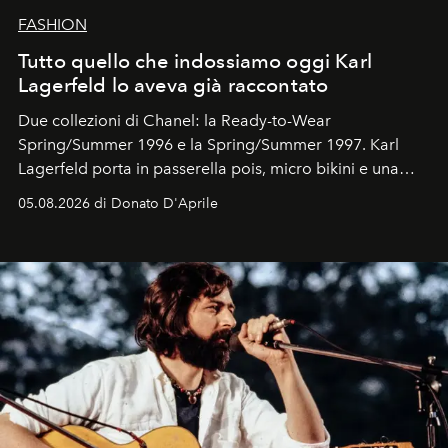
FASHION
Tutto quello che indossiamo oggi Karl
Lagerfeld lo aveva già raccontato
Due collezioni di Chanel: la Ready-to-Wear
Spring/Summer 1996 e la Spring/Summer 1997. Karl
Lagerfeld porta in passerella pois, micro bikini e una
logomania pensata per la spiaggia
, con Cindy, Linda,
05.08.2026 di Donato D'Aprile
Kate, Claudia e Carla una dietro l'altra. Trent'anni dopo,
in un'industria che vive di archivi, quel guardaroba resta
uno dei documenti più contemporanei che abbiamo.