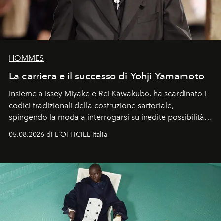
HOMMES
La carriera e il successo di Yohji Yamamoto
Insieme a Issey Miyake e Rei Kawakubo, ha scardinato i
codici tradizionali della costruzione sartoriale,
spingendo la moda a interrogarsi su inedite possibilità
formali e a ridefinire il concetto stesso di silhouette.
05.08.2026 di L'OFFICIEL Italia
Quella di Yohji Yamamoto è storia di un visionario che
ha riscritto i canoni estetici del XX secolo, lasciando
un’impronta indelebile nella storia della moda.