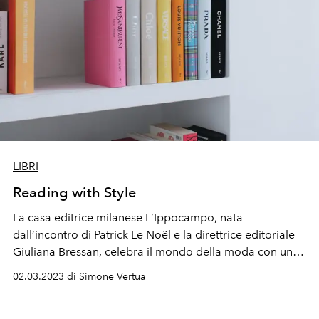
LIBRI
Reading with Style
La casa editrice milanese L
’
Ippocampo,
nata
dall
’
incontro di Patrick Le Noël
e la direttrice editoriale
Giuliana Bressan, celebra il mondo della moda
con una
collana dedicata: Sfilate, che racconta gli archivi di
02.03.2023 di Simone Vertua
Chanel, Dior, Louis Vuitton, Yves Saint Laurent, Prada,
Vivienne Westwood e Chloé.