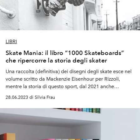
LIBRI
Skate Mania: il libro “1000 Skateboards”
che ripercorre la storia degli skater
U
na raccolta (
definitiva)
dei disegni degli
skate
esce nel
volume scritto
da
Mackenzie Eisenhour
per Rizzoli,
mentre la storia di questo
sport
, dal 2021 anche
Olimpico, sarà in
mostra
ad ottobre al
Museo del
28.06.2023 di Silvia Frau
Design
di Londra.