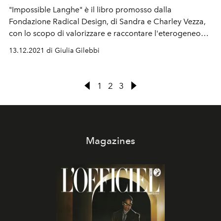
"Impossible Langhe" è il libro promosso dalla
Fondazione Radical Design, di Sandra e Charley Vezza,
con lo scopo di valorizzare e raccontare l'eterogeneo
territorio delle Langhe. Il libro è un racconto nel
13.12.2021 di Giulia Gilebbi
racconto che offre uno sguardo autentico e poetico di
una terra ricca di storie da raccontare.
1
2
3
Magazines