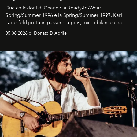
Due collezioni di Chanel: la Ready-to-Wear
Spring/Summer 1996 e la Spring/Summer 1997. Karl
Lagerfeld porta in passerella pois, micro bikini e una
logomania pensata per la spiaggia
, con Cindy, Linda,
05.08.2026 di Donato D'Aprile
Kate, Claudia e Carla una dietro l'altra. Trent'anni dopo,
in un'industria che vive di archivi, quel guardaroba resta
uno dei documenti più contemporanei che abbiamo.