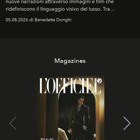
nuove narrazioni attraverso immagini e film che
ridefiniscono il linguaggio visivo del lusso. Tra
protagonisti del cinema, volti della cultura
05.08.2026 di Benedetta Donghi
contemporanea e storytelling d'autore, le maison
trasformano ogni campagna in uno storytelling capace
di esprimere identità, visione e desiderio.
Magazines