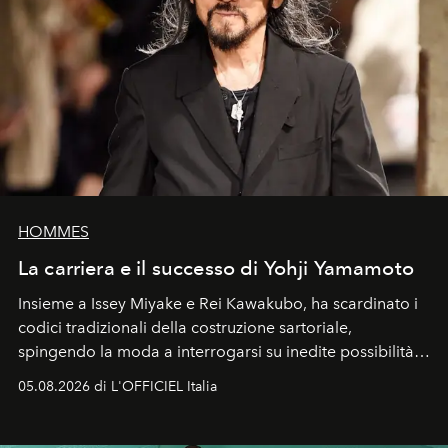
HOMMES
La carriera e il successo di Yohji Yamamoto
Insieme a Issey Miyake e Rei Kawakubo, ha scardinato i
codici tradizionali della costruzione sartoriale,
spingendo la moda a interrogarsi su inedite possibilità
formali e a ridefinire il concetto stesso di silhouette.
05.08.2026 di L'OFFICIEL Italia
Quella di Yohji Yamamoto è storia di un visionario che
ha riscritto i canoni estetici del XX secolo, lasciando
un’impronta indelebile nella storia della moda.