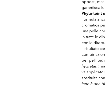
opposti, mas
garantisca l
Phyto-teint u
Formula anco
cromatica più 
una pelle che
in tutte le d
con le dita s
il risultato 
combinazion
per pelli più
hydratant
mat
va applicato
sostituita co
fatto è una 