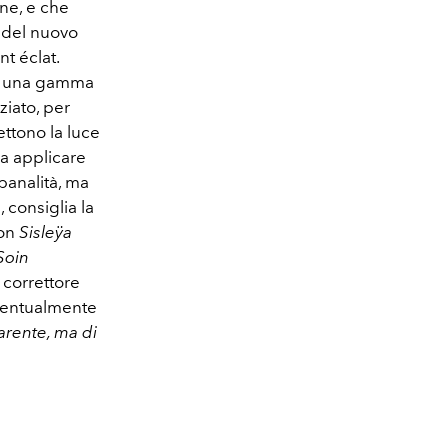
ne, e che
 del nuovo
nt éclat.
 in una gamma
ziato, per
ettono la luce
Da applicare
banalità, ma
, consiglia la
con
Sisleÿa
Soin
 correttore
eventualmente
arente, ma di