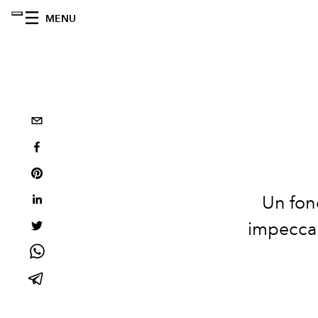
MENU
Un fond
impeccab