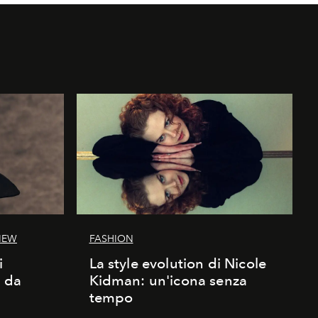
IEW
FASHION
i
La style evolution di Nicole
d da
Kidman: un'icona senza
tempo