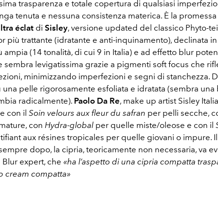
sima trasparenza e totale copertura di qualsiasi imperfezio
unga tenuta e nessuna consistenza materica. È la promessa
ltra éclat
di
Sisley
, versione updated del classico Phyto-tei
r più trattante (idratante e anti-inquinamento), declinata
ampia (14 tonalità, di cui 9 in Italia) e ad effetto blur poten
 sembra levigatissima grazie a pigmenti soft focus che rifl
irezioni, minimizzando imperfezioni e segni di stanchezza. 
u una pelle rigorosamente esfoliata e idratata (sembra una 
cambia radicalmente).
Paolo Da Re
, make up artist Sisley Italia
e con il
Soin velours aux fleur du safran
per pelli secche, 
 mature, con
Hydra-global
per quelle miste/oleose e con il
ifiant aux résines tropicales per quelle giovani o impure. Il
 sempre dopo, la cipria, teoricamente non necessaria, va 
n Blur expert, che
«ha l’aspetto di una cipria compatta trasp
bb cream compatta»