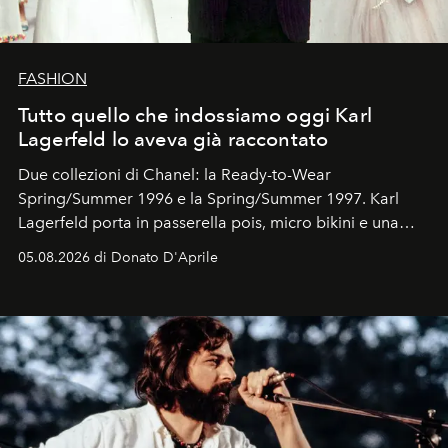
FASHION
Tutto quello che indossiamo oggi Karl
Lagerfeld lo aveva già raccontato
Due collezioni di Chanel: la Ready-to-Wear
Spring/Summer 1996 e la Spring/Summer 1997. Karl
Lagerfeld porta in passerella pois, micro bikini e una
logomania pensata per la spiaggia
, con Cindy, Linda,
05.08.2026 di Donato D'Aprile
Kate, Claudia e Carla una dietro l'altra. Trent'anni dopo,
in un'industria che vive di archivi, quel guardaroba resta
uno dei documenti più contemporanei che abbiamo.