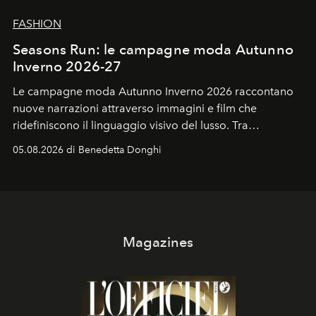
FASHION
Seasons Run: le campagne moda Autunno
Inverno 2026-27
Le campagne moda Autunno Inverno 2026 raccontano
nuove narrazioni attraverso immagini e film che
ridefiniscono il linguaggio visivo del lusso. Tra
protagonisti del cinema, volti della cultura
05.08.2026 di Benedetta Donghi
contemporanea e storytelling d'autore, le maison
trasformano ogni campagna in uno storytelling capace
di esprimere identità, visione e desiderio.
Magazines