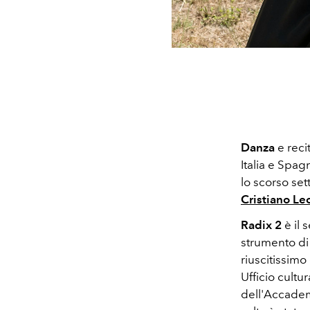
Danza
e reci
Italia e Spag
lo scorso se
Cristiano Le
Radix 2
è il
strumento di
riuscitissim
Ufficio cult
dell'Accadem