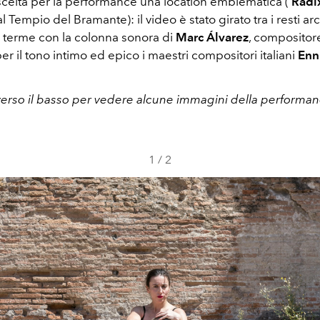
 scelta per la performance una location emblematica (
Radi
l Tempio del Bramante): il video è stato girato tra i resti ar
e terme con la colonna sonora di
Marc Álvarez
, compositor
er il tono intimo ed epico i maestri compositori italiani
Enn
verso il basso per vedere alcune immagini della performan
1
/
2