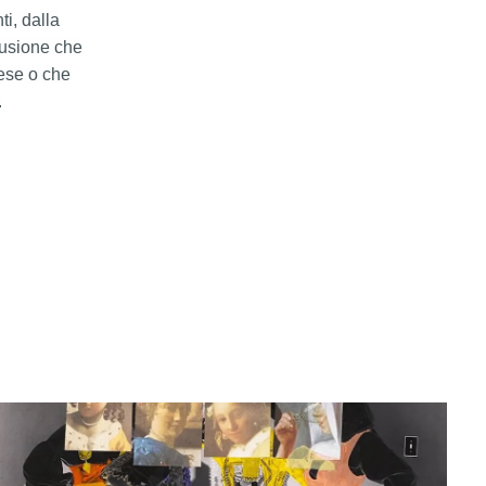
ti, dalla
 fusione che
aese o che
.