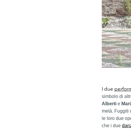
I due
perfor
simbolo di altr
Alberti
e
Mari
metà. Fuggiti 
le loro due o
che i due
dan