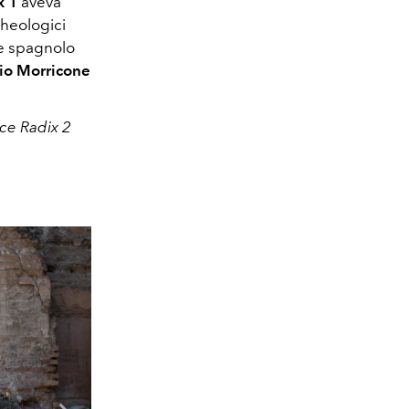
x 1
aveva
cheologici
e spagnolo
io Morricone
ce Radix 2