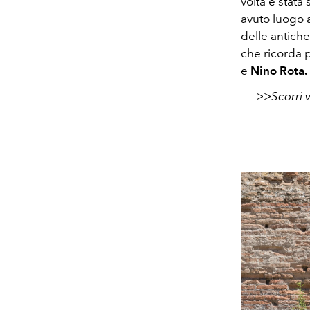
volta è stata
avuto luogo a
delle antich
che ricorda p
e
Nino Rota.
>>Scorri 