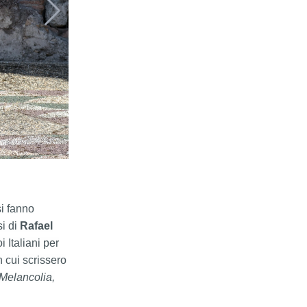
si fanno
i di
Rafael
i Italiani per
n cui scrissero
Melancolia,