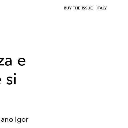
BUY THE ISSUE
ITALY
za e
 si
liano Igor