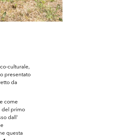
co-culturale,
ivo presentato
retto da
one come
e del primo
so dall'
ne
che questa