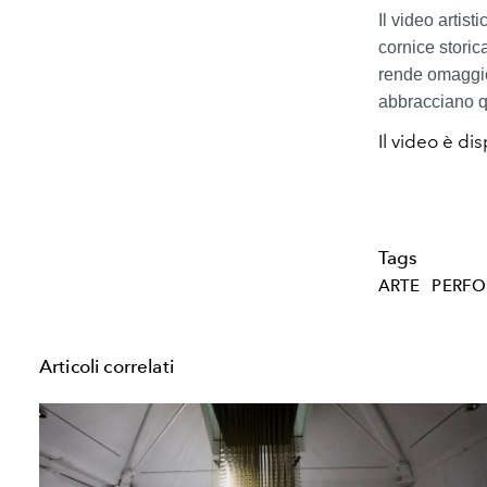
Il video artist
cornice storic
rende omaggio 
abbracciano qua
Il video è di
Tags
ARTE
PERF
Articoli correlati