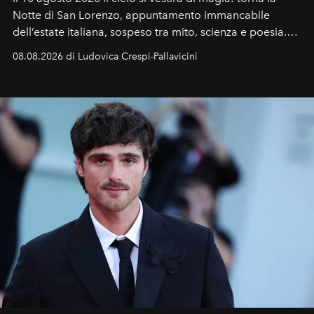
Notte di San Lorenzo
, appuntamento immancabile
dell’estate italiana, sospeso tra mito, scienza e poesia.
Sarà il momento in cui gli occhi si alzano verso la volta
08.08.2026 di Ludovica Crespi-Pallavicini
celeste per seguire il passaggio delle
Perseidi
, quelle
che chiamiamo comunemente
stelle cadenti
, e affidare
all’universo i desideri più segreti