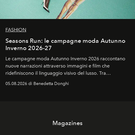
FASHION
Seasons Run: le campagne moda Autunno
Inverno 2026-27
Le campagne moda Autunno Inverno 2026 raccontano
nuove narrazioni attraverso immagini e film che
ridefiniscono il linguaggio visivo del lusso. Tra
protagonisti del cinema, volti della cultura
05.08.2026 di Benedetta Donghi
contemporanea e storytelling d'autore, le maison
trasformano ogni campagna in uno storytelling capace
di esprimere identità, visione e desiderio.
Magazines