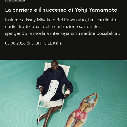
La carriera e il successo di Yohji Yamamoto
Insieme a Issey Miyake e Rei Kawakubo, ha scardinato i
codici tradizionali della costruzione sartoriale,
spingendo la moda a interrogarsi su inedite possibilità
formali e a ridefinire il concetto stesso di silhouette.
05.08.2026 di L'OFFICIEL Italia
Quella di Yohji Yamamoto è storia di un visionario che
ha riscritto i canoni estetici del XX secolo, lasciando
un’impronta indelebile nella storia della moda.