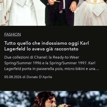
FASHION
Tutto quello che indossiamo oggi Karl
Lagerfeld lo aveva già raccontato
Due collezioni di Chanel: la Ready-to-Wear
Spring/Summer 1996 e la Spring/Summer 1997. Karl
Lagerfeld porta in passerella pois, micro bikini e una
logomania pensata per la spiaggia
, con Cindy, Linda,
05.08.2026 di Donato D'Aprile
Kate, Claudia e Carla una dietro l'altra. Trent'anni dopo,
in un'industria che vive di archivi, quel guardaroba resta
uno dei documenti più contemporanei che abbiamo.