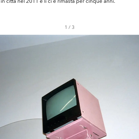
in città nel 2011 e lì ci è rimasta per cinque anni.
1
/
3