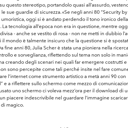
 su questo stereotipo, portandolo quasi all’assurdo, veste
 le sue guardie di sicurezza. «Se negli anni 80 “Security by
umoristica, oggi si è andato perdendo il tono ironico della
 La tecnologia all’epoca non era in questione, mentre oggi
divisa - anche se vestito di rosa - non ne metti in dubbio l’a
il mondo è talmente insicuro che la questione si è spostata
a fine anni 80, Julia Scher è stata una pioniera nella ricerca 
ntrollo e sorveglianza, riflettendo sul tema non solo in man
ma creando degli scenari nei quali far emergere costrutti 
on sono percepite come tali perché insite nel fare comune.
are l’internet come strumento artistico a metà anni 90 con
d” e a riflettere sullo schermo come mezzo di comunicazio
usato uno schermo ci voleva mezz’ora per il download di un 
n piacere indescrivibile nel guardare l’immagine scaricarsi
 di magico.