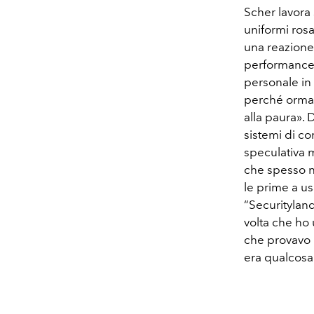
Scher lavora
uniformi rosa
una reazione 
performance.
personale in 
perché ormai 
alla paura». D
sistemi di co
speculativa 
che spesso n
le prime a us
“Securitylan
volta che ho 
che provavo u
era qualcosa