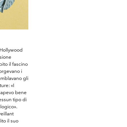
 Hollywood
ssione
ito il fascino
sorgevano i
ssemblavano gli
ure: «I
 sapevo bene
essun tipo di
ologico».
eillant
to il suo