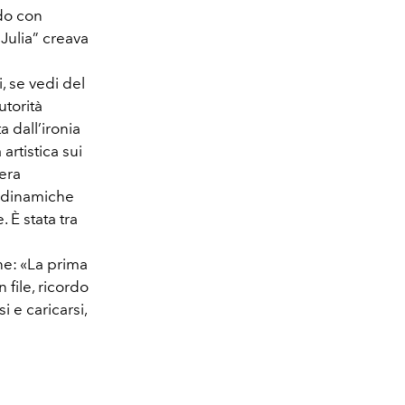
ndo con
 Julia” creava
, se vedi del
utorità
 dall’ironia
artistica sui
iera
e dinamiche
 È stata tra
ne: «La prima
file, ricordo
 e caricarsi,