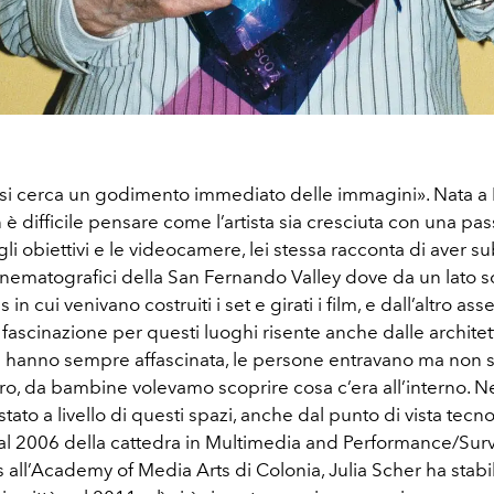
si cerca un godimento immediato delle immagini». Nata a
è difficile pensare come l’artista sia cresciuta con una pa
gli obiettivi e le videocamere, lei stessa racconta di aver sub
cinematografici della San Fernando Valley dove da un lato 
in cui venivano costruiti i set e girati i film, e dall’altro a
 fascinazione per questi luoghi risente anche dalle architett
 hanno sempre affascinata, le persone entravano ma non
ro, da bambine volevamo scoprire cosa c’era all’interno. N
stato a livello di questi spazi, anche dal punto di vista tecn
al 2006 della cattedra in Multimedia and Performance/Surv
 all’Academy of Media Arts di Colonia, Julia Scher ha stabili