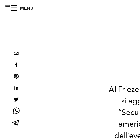
MENU
Al Frieze
si ag
“Secur
americ
dell’ev