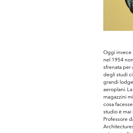
Oggi invece 
nel 1954 non 
sfrenata per 
degli studi 
grandi lodges 
aeroplani. La
magazzini mi
cosa facesse
studio è mai 
Professore d
Architectures