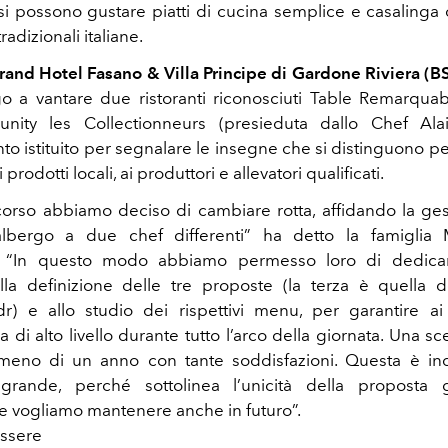
si possono gustare piatti di cucina semplice e casalinga 
tradizionali italiane.
Grand Hotel Fasano & Villa Principe di Gardone Riviera
(B
o a vantare due ristoranti riconosciuti
Table Remarqua
nity les Collectionneurs (presieduta dallo Chef Ala
o istituito per segnalare le insegne che si distinguono pe
ai prodotti locali, ai produttori e allevatori qualificati.
corso abbiamo deciso di cambiare rotta, affidando la ges
’albergo a due chef differenti
”
ha detto la
famiglia M
.
“In questo modo abbiamo permesso loro di dedica
lla definizione delle tre proposte
(la terza è quella d
ndr)
e allo studio dei rispettivi menu, per garantire ai 
 di alto livello durante tutto l’arco della giornata.
Una sce
 meno di un anno con tante soddisfazioni. Questa è i
grande, perché sottolinea l’unicità della proposta 
che vogliamo mantenere anche in futuro
”.
essere