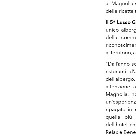
al Magnolia 
delle ricette 
Il 5* Lusso 
unico alberg
della commu
riconosciment
al territorio, 
“
Dall’anno s
ristoranti d
dell’albergo
attenzione a
Magnolia, 
un’esperienza
ripagato in
quella più 
dell’hotel, 
Relax e Ben