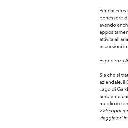
Per chi cerca
benessere do
avendo anche 
appositament
attività all’a
escursioni i
Esperienza A
Sia che si tr
aziendale, il
Lago di Garda
ambiente cur
meglio in ter
>>Scopriamo 
viaggiatori in