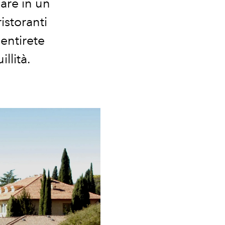
sare in un
istoranti
entirete
llità.