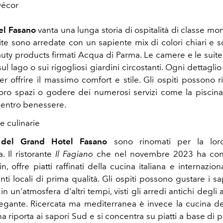
Décor
el Fasano
vanta una lunga storia di ospitalità di classe mo
te sono arredate con un sapiente mix di colori chiari e scu
uty products firmati Acqua di Parma. Le camere e le suite 
sul lago o sui rigogliosi giardini circostanti. Ogni dettagli
r offrire il massimo comfort e stile. Gli ospiti possono ri
loro spazi o godere dei numerosi servizi come la piscina a
 centro benessere.
e culinarie
ti del Grand Hotel Fasano
sono rinomati per la lor
. Il ristorante
Il Fagiano
che nel novembre 2023 ha con
in, offre piatti raffinati della cucina italiana e internazion
ti locali di prima qualità. Gli ospiti possono gustare i sa
 in un'atmosfera d'altri tempi, visti gli arredi antichi degli 
elegante. Ricercata ma mediterranea è invece la cucina 
a riporta ai sapori Sud e si concentra su piatti a base di