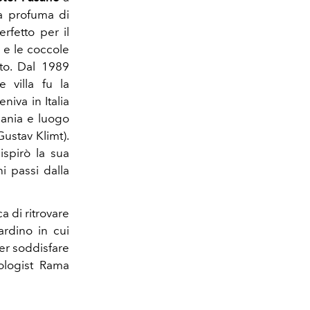
ma profuma di
rfetto per il
 e le coccole
ato. Dal 1989
e villa fu la
niva in Italia
mania e luogo
Gustav Klimt).
ispirò la sua
hi passi dalla
ca di ritrovare
ardino in cui
er soddisfare
ologist Rama