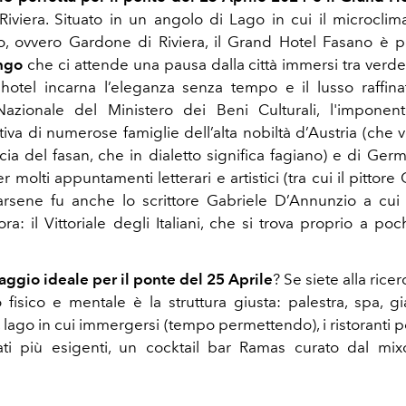
iviera. Situato in un angolo di Lago in cui il microcli
, ovvero Gardone di Riviera, il Grand Hotel Fasano è pe
ngo
che ci attende una pausa dalla città immersi tra verde
'hotel
incarna l’eleganza senza tempo e il lusso raffin
azionale del Ministero dei Beni Culturali, l'imponent
iva di numerose famiglie dell’alta nobiltà d’Austria (che ve
ccia del fasan, che in dialetto significa fagiano) e di Ger
r molti appuntamenti letterari e artistici (tra cui il pittore 
sene fu anche lo scrittore Gabriele D’Annunzio a cui 
a: il Vittoriale degli Italiani, che si trova proprio a poc
aggio ideale per il ponte del 25 Aprile
? Se siete alla ricer
o fisico e mentale è la struttura giusta: palestra, spa, gi
 lago in cui immergersi (tempo permettendo), i ristoranti p
ati più esigenti, un cocktail bar Ramas curato dal mix