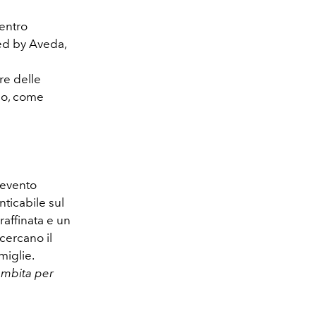
centro
ed by Aveda,
re delle
ago, come
n evento
ticabile sul
raffinata e un
cercano il
miglie.
ambita per