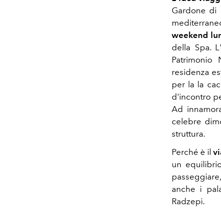
Gardone di R
mediterraneo
weekend lu
della Spa. L
Patrimonio N
residenza est
per la la ca
d'incontro pe
Ad innamorar
celebre dimor
struttura.
Perché è il
vi
un equilibri
passeggiare,
anche i pal
Radzepi.