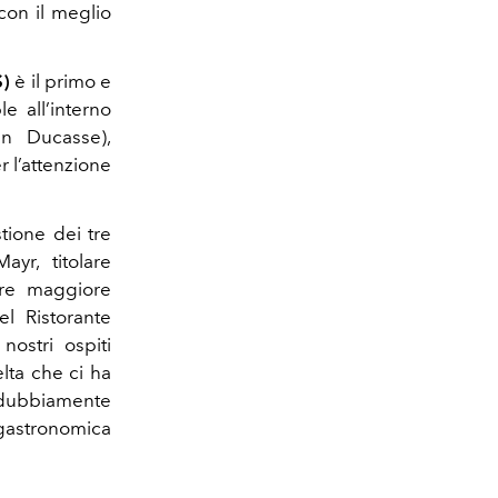
con il meglio
S)
è
il primo e
ble
all’interno
in Ducasse)
,
r l’attenzione
tione dei tre
ayr, titolare
re maggiore
el Ristorante
nostri ospiti
lta che ci ha
ndubbiamente
gastronomica