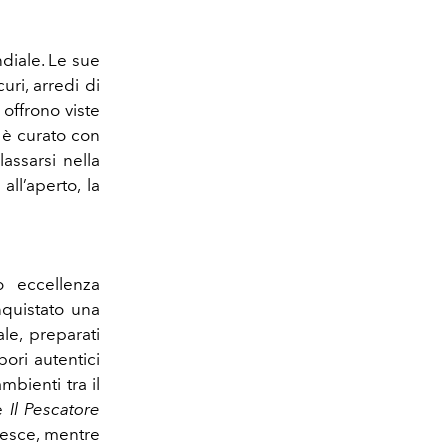
ndiale. Le sue
ri, arredi di
offrono viste
o è curato con
lassarsi nella
ll’aperto, la
o eccellenza
quistato una
ale, preparati
pori autentici
ambienti tra il
de
Il Pescatore
 pesce, mentre