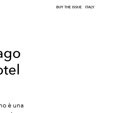
BUY THE ISSUE
ITALY
Lago
otel
ano è una