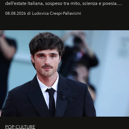
dell’estate italiana, sospeso tra mito, scienza e poesia.
Sarà il momento in cui gli occhi si alzano verso la volta
08.08.2026 di Ludovica Crespi-Pallavicini
celeste per seguire il passaggio delle
Perseidi
, quelle
che chiamiamo comunemente
stelle cadenti
, e affidare
all’universo i desideri più segreti
POP CULTURE