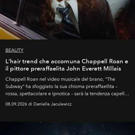
BEAUTY
L'hair trend che accomuna Chappell Roan e
il pittore preraffaelita John Everett Millais
Chappell Roan nel video musicale del brano, "The
Subway" ha sfoggiato la sua chioma preraffaellita –
rossa, spettacolare e ipnotica – sarà la tendenza capelli
dell'autunno?
08.09.2026 di Danielle Jaculewicz