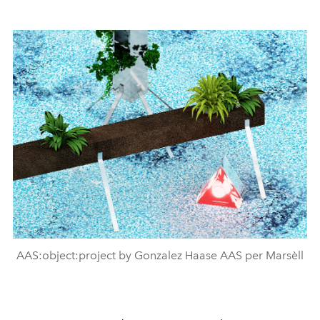
AAS:object:project by Gonzalez Haase AAS per Marsèll