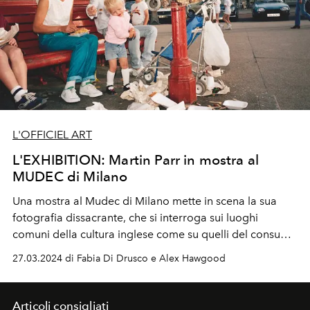
L'OFFICIEL ART
L'EXHIBITION: Martin Parr in mostra al
MUDEC di Milano
Una mostra al Mudec di Milano
mette in scena la sua
fotografia dissacrante, che si interroga sui luoghi
comuni della cultura inglese
come su quelli del consumo
di massa globale, mentre un libro edito
da Phaidon si
27.03.2024 di Fabia Di Drusco e Alex Hawgood
focalizza sulle
sue immagini di moda.
Articoli consigliati