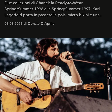
Due collezioni di Chanel: la Ready-to-Wear
Spring/Summer 1996 e la Spring/Summer 1997. Karl
Lagerfeld porta in passerella pois, micro bikini e una
logomania pensata per la spiaggia
, con Cindy, Linda,
05.08.2026 di Donato D'Aprile
Kate, Claudia e Carla una dietro l'altra. Trent'anni dopo,
in un'industria che vive di archivi, quel guardaroba resta
uno dei documenti più contemporanei che abbiamo.