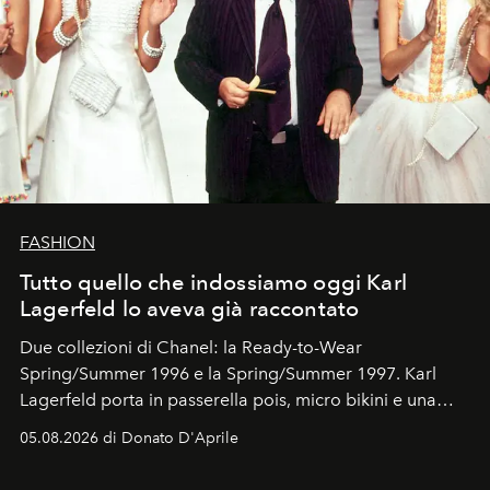
FASHION
Tutto quello che indossiamo oggi Karl
Lagerfeld lo aveva già raccontato
Due collezioni di Chanel: la Ready-to-Wear
Spring/Summer 1996 e la Spring/Summer 1997. Karl
Lagerfeld porta in passerella pois, micro bikini e una
logomania pensata per la spiaggia
, con Cindy, Linda,
05.08.2026 di Donato D'Aprile
Kate, Claudia e Carla una dietro l'altra. Trent'anni dopo,
in un'industria che vive di archivi, quel guardaroba resta