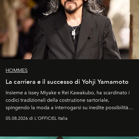
HOMMES
La carriera e il successo di Yohji Yamamoto
Insieme a Issey Miyake e Rei Kawakubo, ha scardinato i
codici tradizionali della costruzione sartoriale,
spingendo la moda a interrogarsi su inedite possibilità
formali e a ridefinire il concetto stesso di silhouette.
05.08.2026 di L'OFFICIEL Italia
Quella di Yohji Yamamoto è storia di un visionario che
ha riscritto i canoni estetici del XX secolo, lasciando
un’impronta indelebile nella storia della moda.