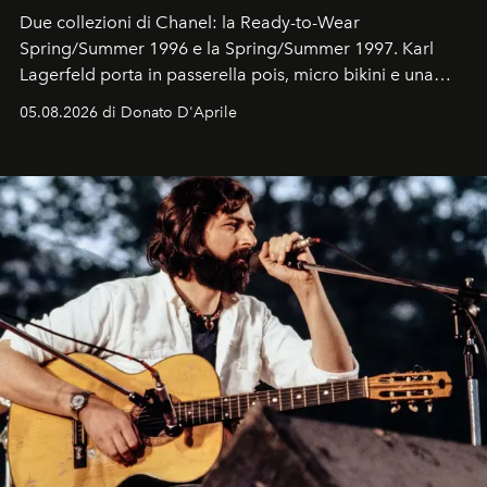
Due collezioni di Chanel: la Ready-to-Wear
Spring/Summer 1996 e la Spring/Summer 1997. Karl
Lagerfeld porta in passerella pois, micro bikini e una
logomania pensata per la spiaggia
, con Cindy, Linda,
05.08.2026 di Donato D'Aprile
Kate, Claudia e Carla una dietro l'altra. Trent'anni dopo,
in un'industria che vive di archivi, quel guardaroba resta
uno dei documenti più contemporanei che abbiamo.