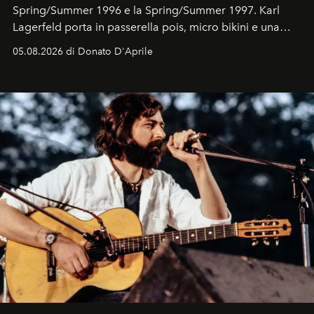
Spring/Summer 1996 e la Spring/Summer 1997. Karl
Lagerfeld porta in passerella pois, micro bikini e una
logomania pensata per la spiaggia
, con Cindy, Linda,
05.08.2026 di Donato D'Aprile
Kate, Claudia e Carla una dietro l'altra. Trent'anni dopo,
in un'industria che vive di archivi, quel guardaroba resta
uno dei documenti più contemporanei che abbiamo.