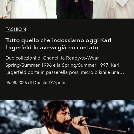
FASHION
Tutto quello che indossiamo oggi Karl
Lagerfeld lo aveva già raccontato
Due collezioni di Chanel: la Ready-to-Wear
Spring/Summer 1996 e la Spring/Summer 1997. Karl
Lagerfeld porta in passerella pois, micro bikini e una
logomania pensata per la spiaggia
, con Cindy, Linda,
05.08.2026 di Donato D'Aprile
Kate, Claudia e Carla una dietro l'altra. Trent'anni dopo,
in un'industria che vive di archivi, quel guardaroba resta
uno dei documenti più contemporanei che abbiamo.