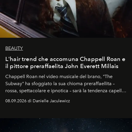
BEAUTY
L'hair trend che accomuna Chappell Roan e
il pittore preraffaelita John Everett Millais
Chappell Roan nel video musicale del brano, "The
Subway" ha sfoggiato la sua chioma preraffaellita –
rossa, spettacolare e ipnotica – sarà la tendenza capelli
dell'autunno?
08.09.2026 di Danielle Jaculewicz