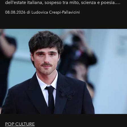
dell’estate italiana, sospeso tra mito, scienza e poesia.
Sarà il momento in cui gli occhi si alzano verso la volta
08.08.2026 di Ludovica Crespi-Pallavicini
celeste per seguire il passaggio delle
Perseidi
, quelle
che chiamiamo comunemente
stelle cadenti
, e affidare
all’universo i desideri più segreti
POP CULTURE