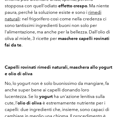
stopposa con quell'odiato
effetto crespo
. Ma niente
paura, perché la soluzione esiste e sono i
rimedi
naturali
: nel frigorifero così come nella credenza ci
sono tantissimi ingredienti buoni non solo per
l'alimentazione, ma anche per la bellezza. Dall'olio di
oliva al miele, 3 ricette per
maschere capelli rovinati
fai da te
.
Capelli rovinati rimedi naturali, maschera allo yogurt
e olio di oliva
No, lo yogurt non è solo buonissimo da mangiare, fa
anche super bene ai capelli donando loro
lucentezza. Se lo
yogurt
ha un'azione lenitiva sulla
cute, l'
olio di oliva
è estremamente nutriente per i
capelli: due ingredienti che, insieme, sono capaci di
cambiare in meglio una chioma. Il procedimento è