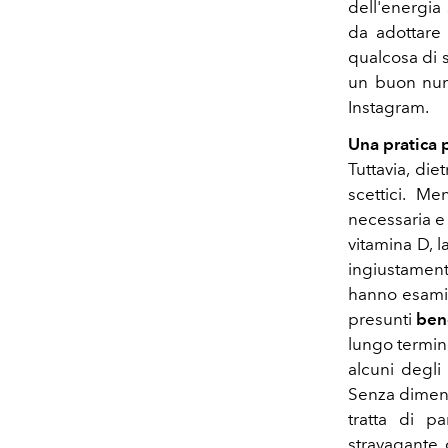
dell'energia
da adottare 
qualcosa di 
un buon nume
Instagram.
Una pratica 
Tuttavia, di
scettici. M
necessaria e
vitamina D, l
ingiustamente
hanno esamina
presunti
ben
lungo termine
alcuni degli
Senza dimenti
tratta di p
stravagante 