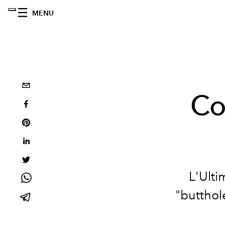
MENU
Co
L'Ulti
"butthole