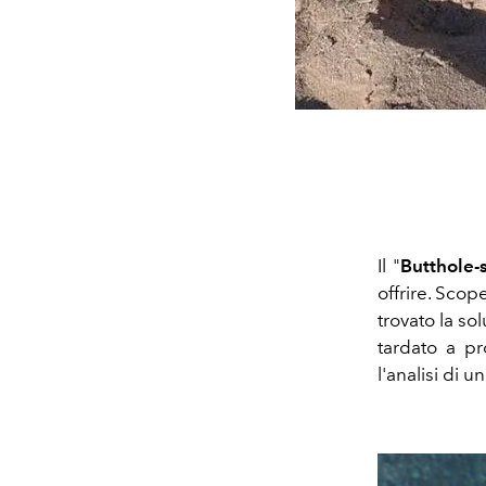
Il "
Butthole-
offrire. Sco
trovato la so
tardato a pr
l'analisi di 