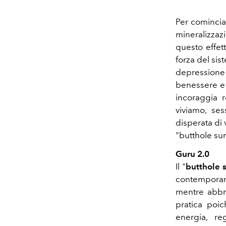
Per comincia
mineralizzazi
questo effett
forza del sis
depressione 
benessere e c
incoraggia 
viviamo, se
disperata di 
"butthole su
Guru 2.0
Il "
butthole 
contempora
mentre abbro
pratica poi
energia, r