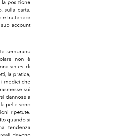
 la posizione
 sulla carta,
 e trattenere
l suo account
lute sembrano
solare non è
na sintesi di
i, la pratica,
r i medici che
 trasmesse sui
rsi dannose a
lla pelle sono
oni ripetute.
utto quando si
Una tendenza
 reali devono