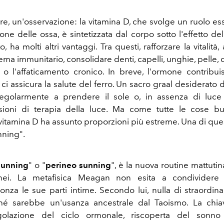
re, un'osservazione: la vitamina D, che svolge un ruolo ess
one delle ossa, è sintetizzata dal corpo sotto l'effetto del
o, ha molti altri vantaggi. Tra questi, rafforzare la vitalità
tema immunitario, consolidare denti, capelli, unghie, pelle,
o l'affaticamento cronico. In breve, l'ormone contribui
i assicura la salute del ferro. Un sacro graal desiderato da
regolarmente a prendere il sole o, in assenza di luce
ssioni di terapia della luce. Ma come tutte le cose bu
vitamina D ha assunto proporzioni più estreme. Una di ques
nning".
sunning
" o "
perineo sunning
", è la nuova routine mattuti
nei. La metafisica Meagan non esita a condividere 
nza le sue parti intime. Secondo lui, nulla di straordina
ché sarebbe un'usanza ancestrale dal Taoismo. La chiav
egolazione del ciclo ormonale, riscoperta del sonn