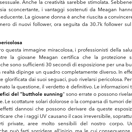
 sessuale. Anche la creatività sarebbe stimolata. Sebbene
sia sconcertante, i vantaggi sostenuti da Meagan hanno,
seducente. La giovane donna è anche riuscita a convincere
ro di nuovi follower, ora seguita da 30.7k follower su
pericolosa
etro questa immagine miracolosa, i professionisti della sa
entre la giovane Meagan certifica che la protezione 
 che sono sufficienti 30 secondi di esposizione per una buo
a realtà dipinge un quadro completamente diverso. In effett
 glorificata dai suoi seguaci, può rivelarsi pericolosa. Pe
to la questione, il verdetto è definitivo. Le informazioni
efici del "butthole sunning
" sono errate o possono rivela
. Le scottature solari dolorose o la comparsa di tumori de
 effetti dannosi che possono derivare da queste esposizi
care che i raggi UV causano il caos irreversibile, sopratt
arti private, aree molto sensibili del nostro corpo. 
che può farti sorridere all'inizio, ma le cui conseguenze