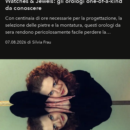
Watches & Jewels: gli orologi one-of-a-kind
da conoscere
Con centinaia di ore necessarie per la progettazione, la
selezione delle pietre e la montatura, questi orologi da
sera rendono pericolosamente facile perdere la
cognizione del tempo. Ma con quadranti così
07.08.2026 di Silvia Frau
abbaglianti, chi è che guarda davvero l'ora?