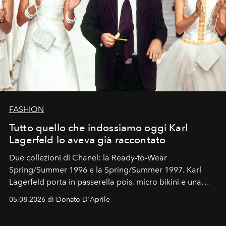
FASHION
Tutto quello che indossiamo oggi Karl
Lagerfeld lo aveva già raccontato
Due collezioni di Chanel: la Ready-to-Wear
Spring/Summer 1996 e la Spring/Summer 1997. Karl
Lagerfeld porta in passerella pois, micro bikini e una
logomania pensata per la spiaggia
, con Cindy, Linda,
05.08.2026 di Donato D'Aprile
Kate, Claudia e Carla una dietro l'altra. Trent'anni dopo,
in un'industria che vive di archivi, quel guardaroba resta