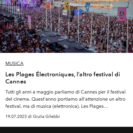
MUSICA
Les Plages Électroniques, l’altro festival di
Cannes
Tutti gli anni a maggio parliamo di Cannes per il festival
del cinema. Quest'anno portiamo all'attenzione un altro
festival, ma di musica (elettronica). Les Plages
Électroniques. Spiaggia, estate, bikini colorati e tanta
19.07.2023 di Giulia Gilebbi
tanta buona musica. In line-up alcuni dei nostri preferiti:
Tale of Us, The Blessed Madonna e Chloé Caillet.