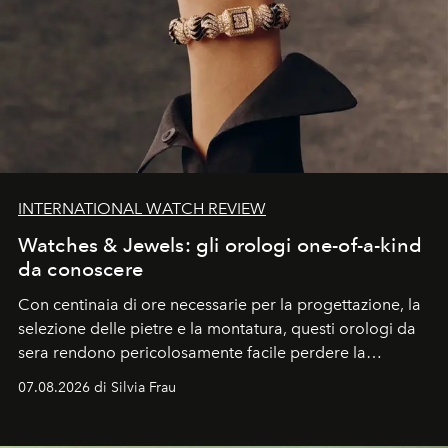
INTERNATIONAL WATCH REVIEW
Watches & Jewels: gli orologi one-of-a-kind
da conoscere
Con centinaia di ore necessarie per la progettazione, la
selezione delle pietre e la montatura, questi orologi da
sera rendono pericolosamente facile perdere la
cognizione del tempo. Ma con quadranti così
07.08.2026 di Silvia Frau
abbaglianti, chi è che guarda davvero l'ora?