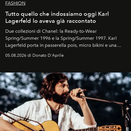
FASHION
Tutto quello che indossiamo oggi Karl
Lagerfeld lo aveva già raccontato
Due collezioni di Chanel: la Ready-to-Wear
Spring/Summer 1996 e la Spring/Summer 1997. Karl
Lagerfeld porta in passerella pois, micro bikini e una
logomania pensata per la spiaggia
, con Cindy, Linda,
05.08.2026 di Donato D'Aprile
Kate, Claudia e Carla una dietro l'altra. Trent'anni dopo,
in un'industria che vive di archivi, quel guardaroba resta
uno dei documenti più contemporanei che abbiamo.