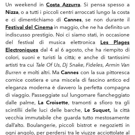
Un weekend in
Costa Azzurra
. Si pensa spesso a
Nizza
, o a tutti i piccoli centri arroccati lungo la costa
e ci dimentichiamo di
Cannes
, se non durante il
Festival del Cinema
in maggio, che ne ha definito un
indiscusso prestigio. Noi ci siamo stati, in occasione
del festival di musica elettronica
Les Plages
Electroniques
dal 4 al 6 agosto, che ha riempito di
colori, suoni e turisti la città; e anche di tantissimi
artisti tra cui
Tale Of Us, Dj Snake, Fideles, Armin Van
Burren
e molti altri. Ma
Cannes
con la sua pittoresca
cornice costiera e una miscela di fascino antico ed
eleganza moderna è davvero la perfetta compagna
di viaggio. Passeggiate sul lungomare fiancheggiato
dalle palme,
La Croisette
, tramonti a sfioro tra gli
scintillii delle luci delle barche,
Le Suquet,
la città
vecchia immutabile che guarda tutto mestosamente
dall’alto. Boulangerie, piccoli bistrot e negozietti in
ogni angolo, per perdersi tra le viuzze acciottolate al