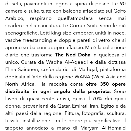
di seta, pavimenti in legno a spina di pesce. Le 90
camere e suite, tutte con balcone affacciato sul Golfo
Arabico, respirano quell'atmosfera senza mai
scadere nella caricatura. Le Corner Suite sono le più
scenografiche. Letti king-size emperor, unità in noce,
vasche freestanding e doppie pareti di vetro che si
aprono su balconi doppio affaccio. Ma è la collezione
d'arte che trasforma
The Ned Doha
in qualcosa di
unico. Curata da Wadha Al-Aqeedi e dalla dott.ssa
Elina Sairanen, co-fondatrici di Mathqaf, piattaforma
dedicata all'arte della regione WANA (West Asia and
North Africa, la raccolta conta
oltre 350 opere
distribuite in ogni angolo della proprietà
.
Sono
lavori di quasi cento artisti, quasi il 70% dei quali
donne, provenienti da Qatar, Emirati, Iran, Egitto e da
altri paesi della regione. Pittura, fotografia, scultura,
tessile, installazione. Tra le opere più significative, il
tappeto annodato a mano di Maryam Al-Homaid