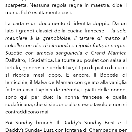
scarpetta. Nessuna regola regna in maestra, dice il
menu. Ed è esattamente così.
La carta è un documento di identità doppio. Da un
lato i grandi classici della cucina francese —
la sole
meunière à la grenobloise, il tartare di manzo al
coltello con olio di citronella e cipolla fritta, le crêpes
Suzette con arancia sanguinella e Grand Marnier.
Dall’altro, il Sudafrica. La tourte au poulet con salsa al
tartufo, generosa e addictiTve, il tipo di piatto di cui ci
si ricorda mesi dopo. E ancora, il Bobotie di
lenticchie, il Malva de Maman con gelato alla vaniglia
fatto in casa. I «plats de mémé», i piatti delle nonne,
sono qui per due: la nonna francese e quella
sudafricana, che si siedono allo stesso tavolo e non si
contraddicono mai.
Poi Sunday brunch. Il Daddy’s Sunday Best e il
Daddy’s Sunday Lust, con fontana di Champagne per