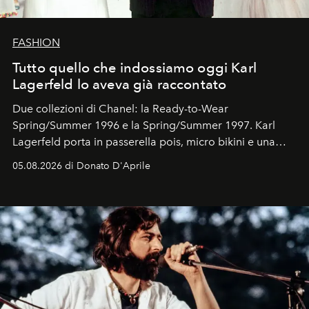
FASHION
Tutto quello che indossiamo oggi Karl
Lagerfeld lo aveva già raccontato
Due collezioni di Chanel: la Ready-to-Wear
Spring/Summer 1996 e la Spring/Summer 1997. Karl
Lagerfeld porta in passerella pois, micro bikini e una
logomania pensata per la spiaggia
, con Cindy, Linda,
05.08.2026 di Donato D'Aprile
Kate, Claudia e Carla una dietro l'altra. Trent'anni dopo,
in un'industria che vive di archivi, quel guardaroba resta
uno dei documenti più contemporanei che abbiamo.