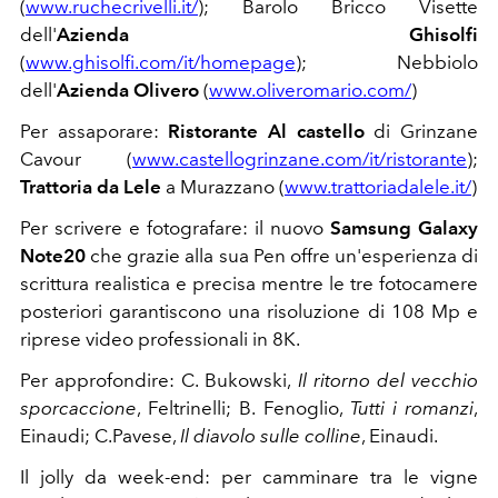
(
www.ruchecrivelli.it/
); Barolo Bricco Visette
dell'
Azienda Ghisolfi
(
www.ghisolfi.com/it/homepage
); Nebbiolo
dell'
Azienda Olivero
(
www.oliveromario.com/
)
Per assaporare:
Ristorante Al castello
di Grinzane
Cavour (
www.castellogrinzane.com/it/ristorante
);
Trattoria da Lele
a Murazzano (
www.trattoriadalele.it/
)
Per scrivere e fotografare: il nuovo
Samsung Galaxy
Note20
che grazie alla sua Pen offre un'esperienza di
scrittura realistica e precisa mentre le tre fotocamere
posteriori garantiscono una risoluzione di 108 Mp e
riprese video professionali in 8K.
Per approfondire: C. Bukowski,
Il ritorno del vecchio
sporcaccione
, Feltrinelli; B. Fenoglio,
Tutti i romanzi
,
Einaudi; C.Pavese,
Il diavolo sulle colline
, Einaudi.
Il jolly da week-end: per camminare tra le vigne