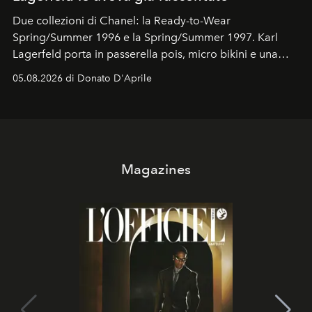
Due collezioni di Chanel: la Ready-to-Wear
Spring/Summer 1996 e la Spring/Summer 1997. Karl
Lagerfeld porta in passerella pois, micro bikini e una
logomania pensata per la spiaggia
, con Cindy, Linda,
05.08.2026 di Donato D'Aprile
Kate, Claudia e Carla una dietro l'altra. Trent'anni dopo,
in un'industria che vive di archivi, quel guardaroba resta
uno dei documenti più contemporanei che abbiamo.
Magazines