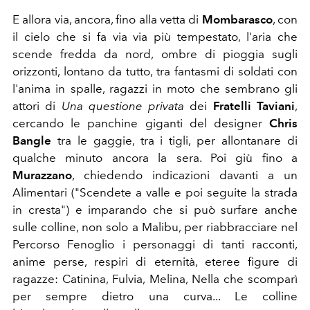
E allora via, ancora, fino alla vetta di
Mombarasco
, con
il cielo che si fa via via più tempestato, l'aria che
scende fredda da nord, ombre di pioggia sugli
orizzonti, lontano da tutto, tra fantasmi di soldati con
l'anima in spalle, ragazzi in moto che sembrano gli
attori di
Una questione privata
dei
Fratelli Taviani
,
cercando le panchine giganti del designer
Chris
Bangle
tra le gaggie, tra i tigli, per allontanare di
qualche minuto ancora la sera. Poi giù fino a
Murazzano
, chiedendo indicazioni davanti a un
Alimentari ("Scendete a valle e poi seguite la strada
in cresta") e imparando che si può surfare anche
sulle colline, non solo a Malibu, per riabbracciare nel
Percorso Fenoglio i personaggi di tanti racconti,
anime perse, respiri di eternità, eteree figure di
ragazze: Catinina, Fulvia, Melina, Nella che scomparì
per sempre dietro una curva... Le colline