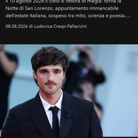
Il 10 agosto 2026 il cielo si vestirà di magia: torna la
Notte di San Lorenzo
, appuntamento immancabile
dell’estate italiana, sospeso tra mito, scienza e poesia.
Sarà il momento in cui gli occhi si alzano verso la volta
08.08.2026 di Ludovica Crespi-Pallavicini
celeste per seguire il passaggio delle
Perseidi
, quelle
che chiamiamo comunemente
stelle cadenti
, e affidare
all’universo i desideri più segreti