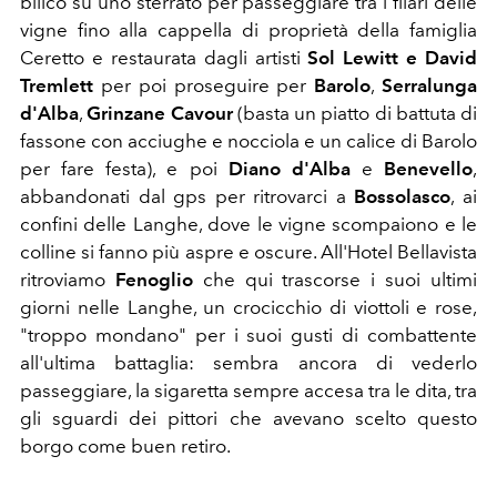
bilico su uno sterrato per passeggiare tra i filari delle
vigne fino alla cappella di proprietà della famiglia
Ceretto e restaurata dagli artisti
Sol Lewitt e David
Tremlett
per poi proseguire per
Barolo
,
Serralunga
d'Alba
,
Grinzane Cavour
(basta un piatto di battuta di
fassone con acciughe e nocciola e un calice di Barolo
per fare festa), e poi
Diano d'Alba
e
Benevello
,
abbandonati dal gps per ritrovarci a
Bossolasco
, ai
confini delle Langhe, dove le vigne scompaiono e le
colline si fanno più aspre e oscure. All'Hotel Bellavista
ritroviamo
Fenoglio
che qui trascorse i suoi ultimi
giorni nelle Langhe, un crocicchio di viottoli e rose,
"troppo mondano" per i suoi gusti di combattente
all'ultima battaglia: sembra ancora di vederlo
passeggiare, la sigaretta sempre accesa tra le dita, tra
gli sguardi dei pittori che avevano scelto questo
borgo come buen retiro.