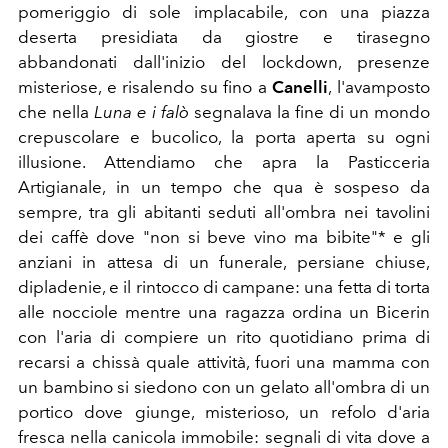
pomeriggio di sole implacabile, con una piazza
deserta presidiata da giostre e tirasegno
abbandonati dall'inizio del lockdown, presenze
misteriose, e risalendo su fino a
Canelli
, l'avamposto
che nella
Luna e i falò
segnalava la fine di un mondo
crepuscolare e bucolico, la porta aperta su ogni
illusione. Attendiamo che apra la Pasticceria
Artigianale, in un tempo che qua è sospeso da
sempre, tra gli abitanti seduti all'ombra nei tavolini
dei caffè dove "non si beve vino ma bibite"* e gli
anziani in attesa di un funerale, persiane chiuse,
dipladenie, e il rintocco di campane: una fetta di torta
alle nocciole mentre una ragazza ordina un Bicerin
con l'aria di compiere un rito quotidiano prima di
recarsi a chissà quale attività, fuori una mamma con
un bambino si siedono con un gelato all'ombra di un
portico dove giunge, misterioso, un refolo d'aria
fresca nella canicola immobile: segnali di vita dove a